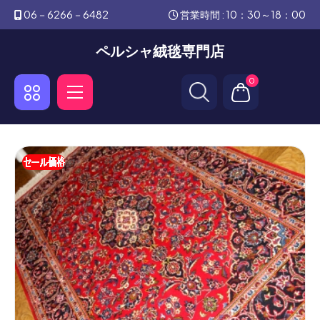
06－6266－6482
営業時間 : 10：30～18：00
ペルシャ絨毯専門店
0