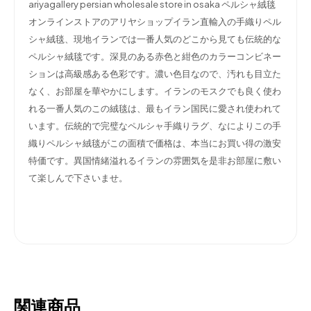
ariyagallery persian wholesale store in osaka ペルシャ絨毯
オンラインストアのアリヤショップイラン直輸入の手織りペル
シャ絨毯、現地イランでは一番人気のどこから見ても伝統的な
ペルシャ絨毯です。深見のある赤色と紺色のカラーコンビネー
ションは高級感ある色彩です。濃い色目なので、汚れも目立た
なく、お部屋を華やかにします。イランのモスクでも良く使わ
れる一番人気のこの絨毯は、最もイラン国民に愛され使われて
います。伝統的で完璧なペルシャ手織りラグ、なによりこの手
織りペルシャ絨毯がこの面積で価格は、本当にお買い得の激安
特価です。異国情緒溢れるイランの雰囲気を是非お部屋に敷い
て楽しんで下さいませ。
関連商品