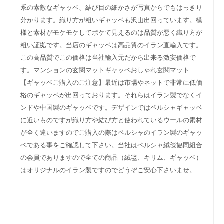
系の素敵なギャッベ、結び目の細かさが写真からでもはっきり
分かります。織り方が粗いギャッベも沢山出回っています。模
様と素材がモケモケしてボケて見えるのは品質が悪く織り方が
粗い証拠です。当店のギャッベは高品質のイラン直輸入です。
この高品質でこの価格は当社輸入元だから出来る激安価格で
す。マンションの玄関マットギャッベおしゃれ玄関マット
【ギャッベご購入のご注意】最近は市場やネットで非常に低価
格のギャッベが出回っております。それらはイラン製でなくイ
ンドや中国製のギャッベです。デザインではペルシャギャッベ
に近いものですが織り方や結び方と使われているウールの素材
が全く違いますのでご購入の際はペルシャのイラン製のギャッ
ベである事をご確認して下さい。当社はペルシャ絨毯協同組合
の会員でありますので全ての商品（絨毯、キリム、ギャッベ）
はオリジナルのイラン製ですのでどうぞご安心下さいませ。