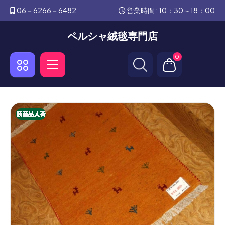
06－6266－6482
営業時間 : 10：30～18：00
ペルシャ絨毯専門店
0