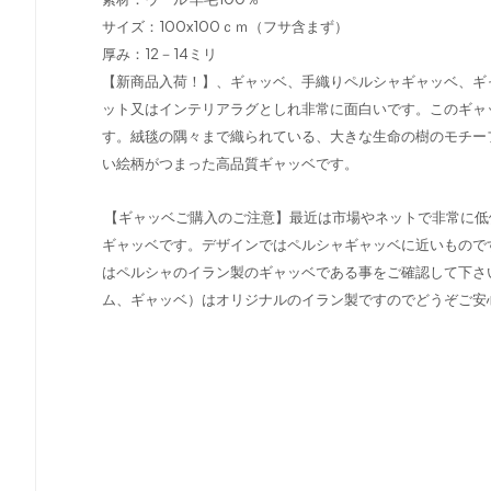
サイズ：100x100ｃｍ（フサ含まず）
厚み：12－14ミリ
【新商品入荷！】、ギャッベ、手織りペルシャギャッベ、ギ
ット又はインテリアラグとしれ非常に面白いです。このギャ
す。絨毯の隅々まで織られている、大きな生命の樹のモチー
い絵柄がつまった高品質ギャッベです。
【ギャッベご購入のご注意】最近は市場やネットで非常に低
ギャッベです。デザインではペルシャギャッベに近いもので
はペルシャのイラン製のギャッベである事をご確認して下さ
ム、ギャッベ）はオリジナルのイラン製ですのでどうぞご安