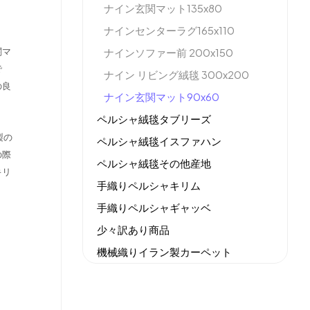
ナイン玄関マット135x80
ナインセンターラグ165x110
関マ
ナインソファー前 200x150
で
ナイン リビング絨毯 300x200
の良
ナイン玄関マット90x60
ペルシャ絨毯タブリーズ
製の
ペルシャ絨毯イスファハン
の際
ペルシャ絨毯その他産地
キリ
手織りペルシャキリム
手織りペルシャギャッベ
少々訳あり商品
機械織りイラン製カーペット
全てのセール商品！
新商品入荷