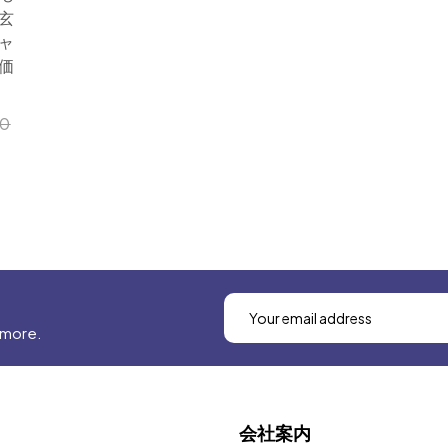
玄
ャ
価
00
 more.
会社案内