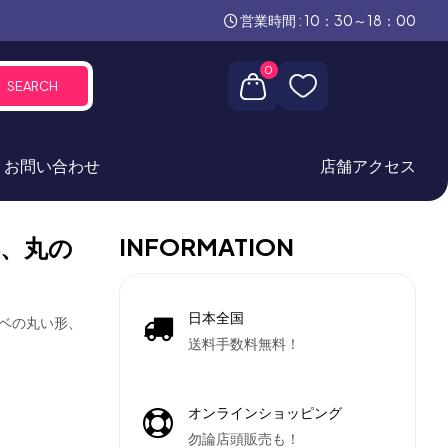
営業時間 : 10：30～18：00
0
SEARCH
お問い合わせ
店舗アクセス
INFORMATION
、丸の
日本全国
ッベの丸い形、
送料手数料無料！
オンラインショッピング
勿論店頭販売も！