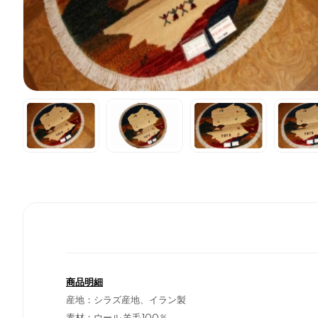
商品明細
産地：シラズ産地、イラン製
素材：ウール
羊毛100％