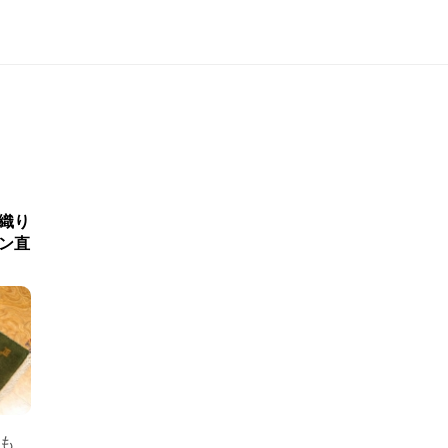
織り
ン直
ても