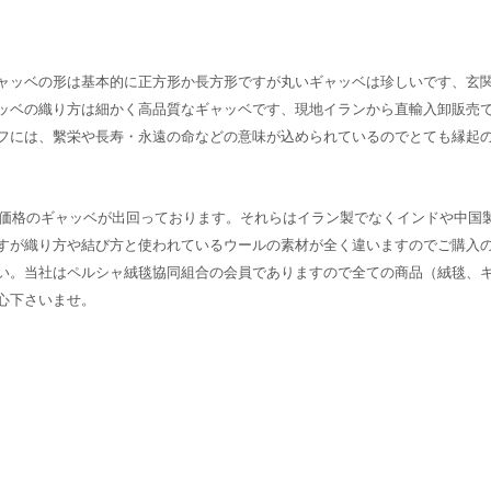
ャッベの形は基本的に正方形か長方形ですが丸いギャッベは珍しいです、玄
ッベの織り方は細かく高品質なギャッベです、現地イランから直輸入卸販売
フには、繫栄や長寿・永遠の命などの意味が込められているのでとても縁起
価格のギャッベが出回っております。それらはイラン製でなくインドや中国
すが織り方や結び方と使われているウールの素材が全く違いますのでご購入
い。当社はペルシャ絨毯協同組合の会員でありますので全ての商品（絨毯、
心下さいませ。