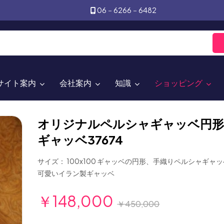
06－6266－6482
サイト案内
会社案内
知識
ショッピング
オリジナルペルシャギャッベ円形
ギャッベ37674
サイズ： 100x100 ギャッベの円形、手織りペルシャギャ
可愛いイラン製ギャッベ
￥148,000
￥450,000