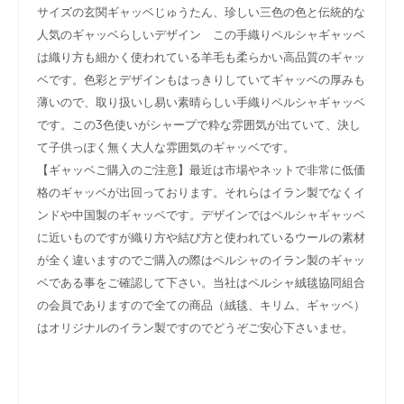
サイズの玄関ギャッベじゅうたん、珍しい三色の色と伝統的な
人気のギャッベらしいデザイン この手織りペルシャギャッベ
は織り方も細かく使われている羊毛も柔らかい高品質のギャッ
ベです。色彩とデザインもはっきりしていてギャッベの厚みも
薄いので、取り扱いし易い素晴らしい手織りペルシャギャッベ
です。この3色使いがシャープで粋な雰囲気が出ていて、決し
て子供っぽく無く大人な雰囲気のギャッベです。
【ギャッベご購入のご注意】最近は市場やネットで非常に低価
格のギャッベが出回っております。それらはイラン製でなくイ
ンドや中国製のギャッベです。デザインではペルシャギャッベ
に近いものですが織り方や結び方と使われているウールの素材
が全く違いますのでご購入の際はペルシャのイラン製のギャッ
ベである事をご確認して下さい。当社はペルシャ絨毯協同組合
の会員でありますので全ての商品（絨毯、キリム、ギャッベ）
はオリジナルのイラン製ですのでどうぞご安心下さいませ。