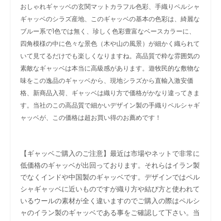
おしゃれギャッベの玄関マットカラフル色彩、手織りペルシャ
ギャッベのシラズ産地、このギャッベの基本の色彩は、綺麗な
ブルー系で1色では無く、珍しく色彩豊富なベースカラーに、
四角模様の中に色々な景色（木や山の風景）が細かく織られて
いて見てるだけでも楽しくなりますね。高品質で粋な雰囲気の
素敵なギャッベは本当に高級感があります。遊牧民的な敷物な
味をこの逸品のギャッベから、現地シラズから直輸入激安価
格、新商品入荷、ギャッベは織り方で価格がかなり違ってきま
す。当社のこの高品質で細かいデザイン製の手織りペルシャギ
ャッベが、この価格は超お買い得のお薦めです！
【ギャッベご購入のご注意】最近は市場やネットで非常に
低価格のギャッベが出回っております。それらはイラン製
でなくインドや中国製のギャッベです。デザインではペル
シャギャッベに近いものですが織り方や結び方と使われて
いるウールの素材が全く違いますのでご購入の際はペルシ
ャのイラン製のギャッベである事をご確認して下さい。当