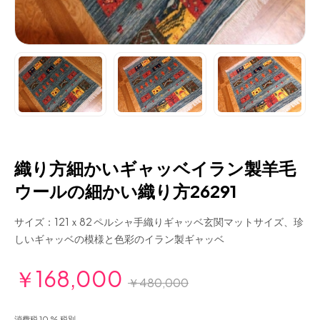
織り方細かいギャッベイラン製羊毛
ウールの細かい織り方26291
サイズ：121ｘ82 ペルシャ手織りギャッベ玄関マットサイズ、珍
しいギャッベの模様と色彩のイラン製ギャッベ
￥168,000
￥480,000
消費税 10 % 税別