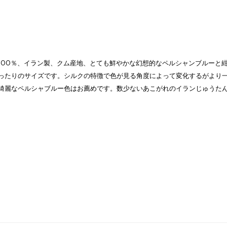
100％、イラン製、クム産地、とても鮮やかな幻想的なペルシャンブルーと
ったりのサイズです。シルクの特徴で色が見る角度によって変化するがより
綺麗なペルシャブルー色はお薦めです。数少ないあこがれのイランじゅうた