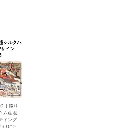
毯シルクハ
シルクのハンティングデザ
ハンティ
デザイン
イン手織りペルシャ
い手織り
3
50006
サイズ： 
40 手織り
サイズ： 60x40 手織り
ペルシ
クム産地
ペルシャ絨毯クム産地
シルク
ティング
シルクのハンティング
デザイ
掛けにも
デザイン、壁掛けにも
綺