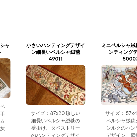
ルシャ
小さいハンティングデザイ
ミニペルシャ絨
3
ン細長いペルシャ絨毯
ンティング
49011
5000
ニペ
サイズ：87x20 珍しい
サイズ： 57x
、手
細長いペルシャ絨毯の
ペルシャ絨毯
クム
壁掛け、タペストリー
シルクのハン
や灰
のハンティングデザイ
デザイン、壁