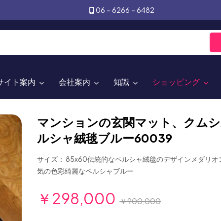
06－6266－6482
サイト案内
会社案内
知識
ショッピング
マンションの玄関マット、クムシ
ルシャ絨毯ブルー60039
サイズ： 85x60伝統的なペルシャ絨毯のデザインメダリ
気の色彩綺麗なペルシャブルー
￥298,000
￥900,000