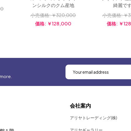
ンシルクのクム産地
綺麗で
00
小売価格:
￥320,000
小売価格:
￥3
価格:
￥128,000
価格:
￥128
 more.
会社案内
アリヤトレーディング(株)
アリヤギャラリー
号館１階