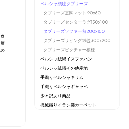
ペルシャ絨毯タブリーズ
タブリーズ玄関マット 90x60
タブリーズセンターラグ150x100
タブリーズソファー前200x150
紺色
タブリーズリビング絨毯300x200
一層
タブリーズピクチャー模様
んの
ペルシャ絨毯イスファハン
ペルシャ絨毯その他産地
手織りペルシャキリム
手織りペルシャギャッベ
少々訳あり商品
機械織りイラン製カーペット
全てのセール商品！
新商品入荷