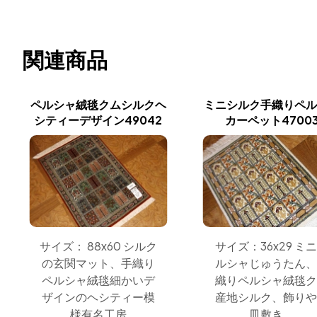
関連商品
ペルシャ絨毯クムシルクヘ
ミニシルク手織りペ
シティーデザイン49042
カーペット4700
サイズ： 88x60 シルク
サイズ：36x29 ミ
の玄関マット、手織り
ルシャじゅうたん
ペルシャ絨毯細かいデ
織りペルシャ絨毯
ザインのヘシティー模
産地シルク、飾り
様有名工房
皿敷き、