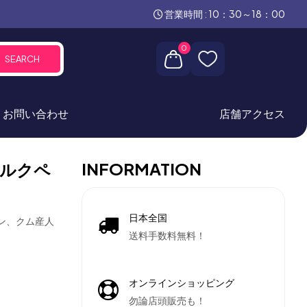
営業時間 : 10：30～18：00
0
SEARCH
お問い合わせ
店舗アクセス
INFORMATION
ルクペ
日本全国
オン、クム産人
送料手数料無料！
オンラインショッピング
勿論店頭販売も！