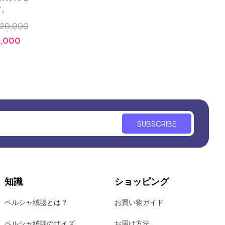
す。
綺麗です。
小売価
20,000
小売価格:
￥320,000
価格
,000
価格:
￥128,000
SUBSCRIBE
知識
ショッピング
ペルシャ絨毯とは？
お買い物ガイド
ペルシャ絨毯のサイズ
お届け方法