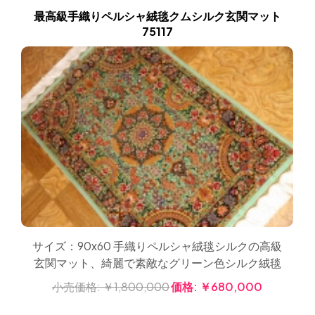
最高級手織りペルシャ絨毯クムシルク玄関マット
75117
サイズ：90x60 手織りペルシャ絨毯シルクの高級
玄関マット、綺麗で素敵なグリーン色シルク絨毯
小売価格:
￥1,800,000
価格:
￥680,000