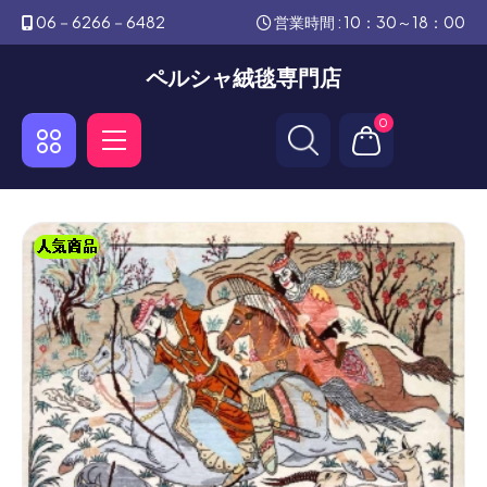
06－6266－6482
営業時間 : 10：30～18：00
ペルシャ絨毯専門店
0