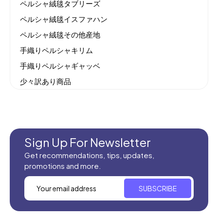
ペルシャ絨毯タブリーズ
ペルシャ絨毯イスファハン
ペルシャ絨毯その他産地
手織りペルシャキリム
手織りペルシャギャッベ
少々訳あり商品
機械織りイラン製カーペット
全てのセール商品！
新商品入荷
Sign Up For Newsletter
Get recommendations, tips, updates,
promotions and more.
SUBSCRIBE