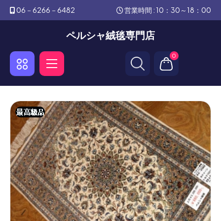
06－6266－6482
営業時間 : 10：30～18：00
ペルシャ絨毯専門店
0