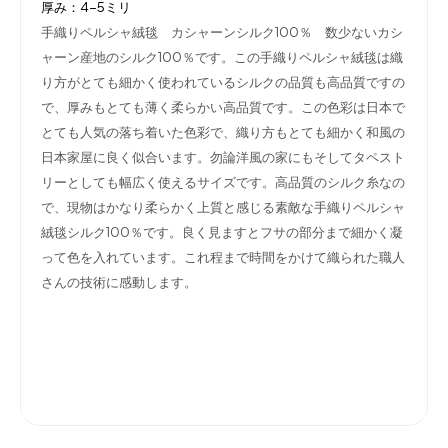
厚み：4-5ミリ
手織りペルシャ絨毯 カシャーンシルク100％ 数少ないカシ
ャーン産地のシルク100％です。この手織りペルシャ絨毯は織
り方がとても細かく使われているシルクの品質も高品質ですの
で、厚みもとても薄く柔らかい高品質です。この色彩は日本で
とても人気の落ち着いた色彩で、織り方もとても細かく和風の
日本家屋に良く似合います。勿論洋風の家にもそしてタペスト
リーとしても幅広く使えるサイズです。高品質のシルク糸なの
で、現物はかなり柔らかく上質と感じる素敵な手織りペルシャ
絨毯シルク100％です。良く見ますとフサの部分まで細かく凝
って色を入れています。これ程まで時間をかけて織られた職人
さんの技術に感動します。