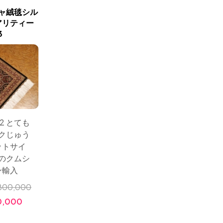
新商品入荷
ャ絨毯シル
花模様シルク手織りペルシ
細かいデ
アリティー
ャ絨毯玄関マットサイズ
ク玄関
3
56049
2 とても
サイズ：89x60 とても
サイズ：
クじゅう
鮮やかな色彩のシルク
の玄関
ットサイ
絨毯、花の模様を沢山
ンサイ
のクムシ
織り込んでいるハンド
インの
ン輸入
メイドシルクマット
800,000
小売価格:
￥1,800,000
小売価格
0,000
価格:
￥680,000
価格: