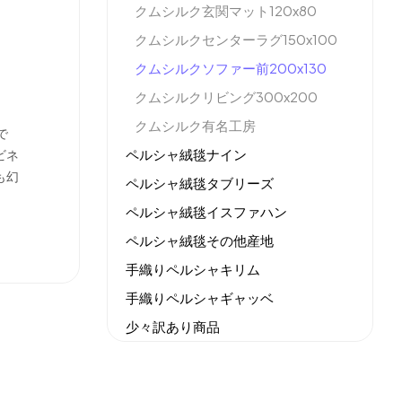
クムシルク玄関マット120x80
クムシルクセンターラグ150x100
クムシルクソファー前200x130
クムシルクリビング300x200
クムシルク有名工房
で
ペルシャ絨毯ナイン
ビネ
も幻
ペルシャ絨毯タブリーズ
ペルシャ絨毯イスファハン
ペルシャ絨毯その他産地
手織りペルシャキリム
手織りペルシャギャッベ
少々訳あり商品
機械織りイラン製カーペット
全てのセール商品！