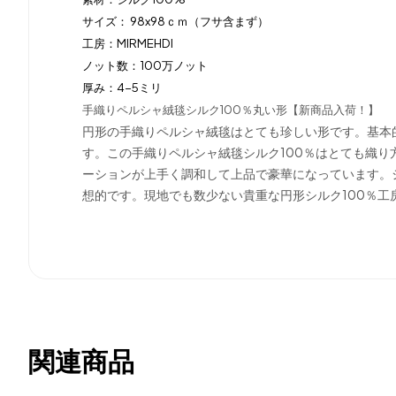
サイズ： 98x98ｃｍ（フサ含まず）
工房：MIRMEHDI
ノット数：100万ノット
厚み：4-5ミリ
手織りペルシャ絨毯シルク100％丸い形【新商品入荷！】
円形の手織りペルシャ絨毯はとても珍しい形です。基本
す。この手織りペルシャ絨毯シルク100％はとても織
ーションが上手く調和して上品で豪華になっています。シ
想的です。現地でも数少ない貴重な円形シルク100％工
関連商品