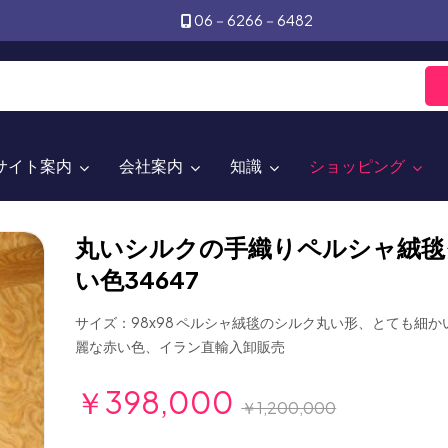
06－6266－6482
サイト案内
会社案内
知識
ショッピング
丸いシルクの手織りペルシャ絨毯
い色34647
サイズ：98x98 ペルシャ絨毯のシルク丸い形、とても細
麗な赤い色、イラン直輸入卸販売
￥398,000
￥1,200,000