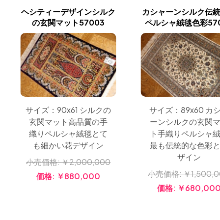
ヘシティーデザインシルク
カシャーンシルク伝
の玄関マット57003
ペルシャ絨毯色彩570
サイズ：90x61 シルクの
サイズ：89x60 カ
玄関マット高品質の手
ーンシルクの玄関
織りペルシャ絨毯とて
ト手織りペルシャ
も細かい花デザイン
最も伝統的な色彩
ザイン
小売価格:
￥2,000,000
小売価格:
￥1,500,
価格:
￥880,000
価格:
￥680,00