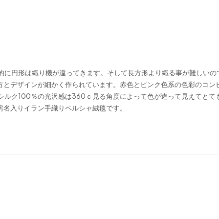
的に円形は織り機が違ってきます。そして長方形より織る事が難しいの
り方とデザインが細かく作られています。赤色とピンク色系の色彩のコン
ルク100％の光沢感は360ｃ見る角度によって色が違って見えてとて
房名入りイラン手織りペルシャ絨毯です。