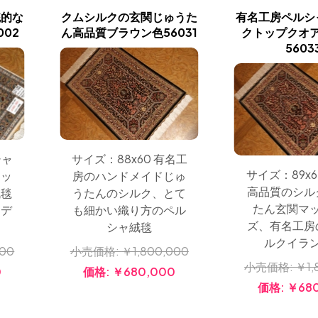
統的な
クムシルクの玄関じゅうた
有名工房ペルシ
02
ん高品質ブラウン色56031
クトップクオ
5603
サイズ：88x60 有名工
シャ
サイズ：89x6
房のハンドメイドじゅ
マッ
高品質のシル
うたんのシルク、とて
絨毯
たん玄関マ
も細かい織り方のペル
とデ
ズ、有名工房
シャ絨毯
ルクイラ
小売価格:
￥1,800,000
000
小売価格:
￥1,
価格:
￥680,000
0
価格:
￥68