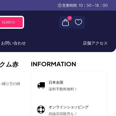
営業時間 : 10：30～18：00
0
SEARCH
お問い合わせ
店舗アクセス
INFORMATION
クム赤
日本全国
かい織り方の綺
送料手数料無料！
オンラインショッピング
勿論店頭販売も！