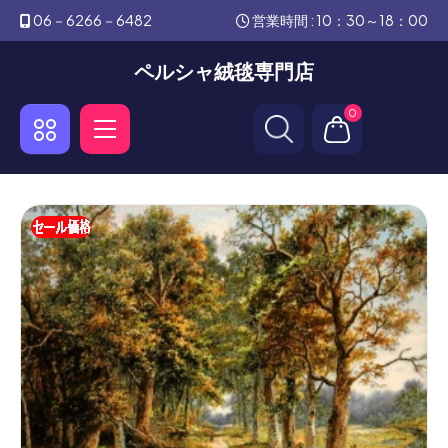
06－6266－6482
営業時間 : 10：30～18：00
ペルシャ絨毯専門店
0