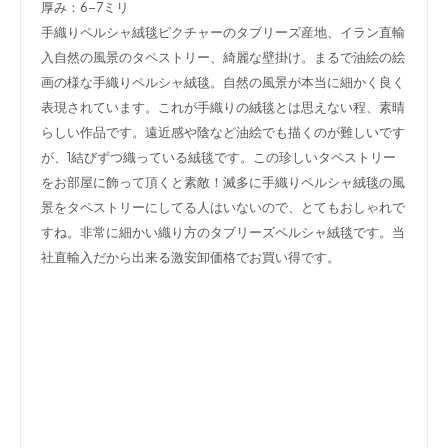
厚み：6-7ミリ
手織りペルシャ絨毯ピクチャーのタブリーズ産地、イラン直輸
入自然の風景のタペストリー、綺麗な壁掛け。まるで油絵の絵
画の様な手織りペルシャ絨毯。自然の風景が本当に細かく良く
表現されています。これが手織りの絨毯とは思えない程、素晴
らしい作品です。遠近感や陰など油絵でも描くのが難しいです
が、1結びずつ織っている絨毯です。この珍しいタペストリー
をお部屋に飾って頂くと素敵！滅多に手織りペルシャ絨毯の風
景をタペストリーにしてる人はいないので、とてもおしゃれで
すね。非常に細かい織り方のタブリーズペルシャ絨毯です。当
社直輸入だから出来る激安卸価格でお買い得です。