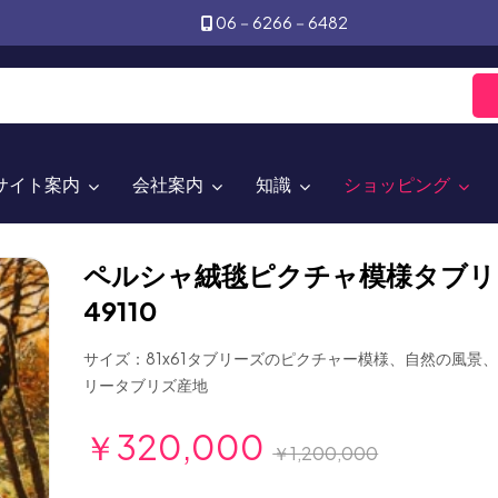
06－6266－6482
サイト案内
会社案内
知識
ショッピング
ペルシャ絨毯ピクチャ模様タブリ
49110
サイズ：81x61タブリーズのピクチャー模様、自然の風景
リータブリズ産地
￥320,000
￥1,200,000