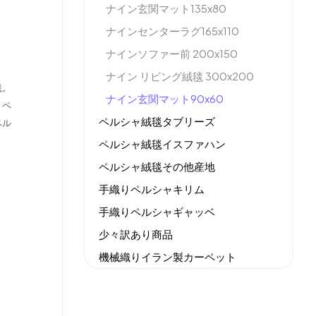
ナイン玄関マット135x80
ナインセンターラグ165x110
ナインソファー前 200x150
ナイン リビング絨毯 300x200
毯。
ナイン玄関マット90x60
りペ
ペルシャ絨毯タブリーズ
ペル
ペルシャ絨毯イスファハン
ペルシャ絨毯その他産地
手織りペルシャキリム
手織りペルシャギャッベ
少々訳あり商品
機械織りイラン製カーペット
全てのセール商品！
新商品入荷