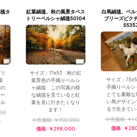
絨毯タ
紅葉絨毯、秋の風景タペス
白馬絨毯、ペル
トリーペルシャ絨毯50104
ブリーズピク
5535
ブリ
サイズ：71x53 秋の紅
サイズ：75x5
模
葉景色の手織りペルシ
手織りペルシ
森の
ャ絨毯 この写真の様
とても素敵な
リー
な絨毯を見ていると紅
い馬デザイン
ール
葉を見に行きたくなり
るで生きてい
ます！
000
小売価格:
￥1,
小売価格:
￥900,000
0
価格:
￥28
価格:
￥298,000