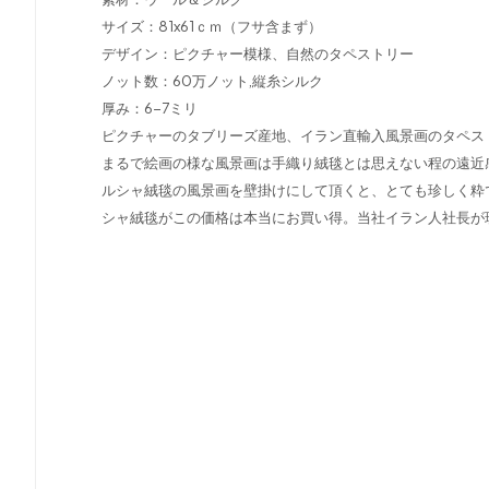
サイズ：81x61ｃｍ（フサ含まず）
デザイン：ピクチャー模様、自然のタペストリー
ノット数：60万ノット,縦糸シルク
厚み：6-7ミリ
ピクチャーのタブリーズ産地、イラン直輸入風景画のタペス
まるで絵画の様な風景画は手織り絨毯とは思えない程の遠近
ルシャ絨毯の風景画を壁掛けにして頂くと、とても珍しく粋
シャ絨毯がこの価格は本当にお買い得。当社イラン人社長が