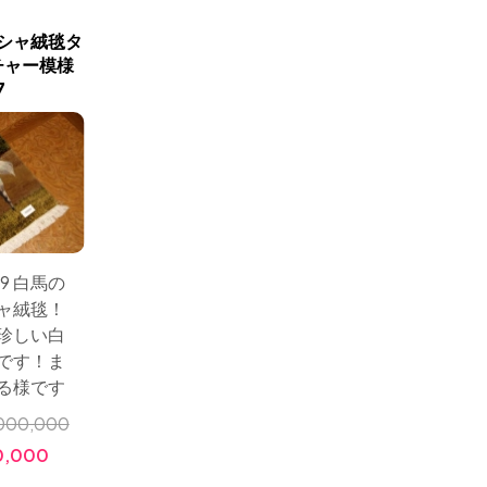
シャ絨毯タ
ペルシャ絨毯タブリーズタ
オータム
チャー模様
ペストリー55351
手織り
7
サイズ：
サイズ： 73x53 タブリ
9 白馬の
紅葉風
ーズのピクチャー模
ャ絨毯！
シャ絨
様、女性のピクチャー
珍しい白
が素晴
模様、タペストリーの
です！ま
います
ペルシャ絨毯
る様です
小売価格:
￥1,000,000
000,000
小売価格
価格:
￥280,000
0,000
価格: