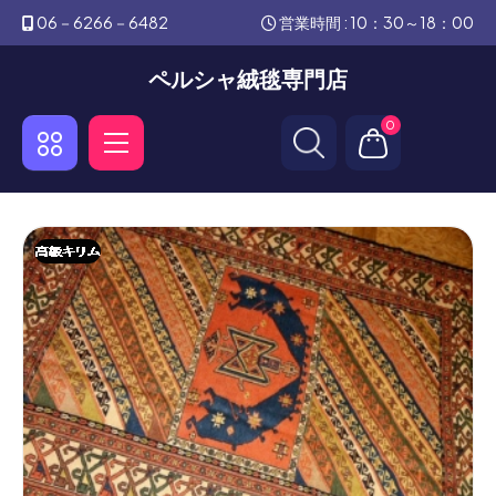
06－6266－6482
営業時間 : 10：30～18：00
ペルシャ絨毯専門店
0