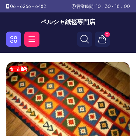
06－6266－6482
営業時間 : 10：30～18：00
ペルシャ絨毯専門店
0