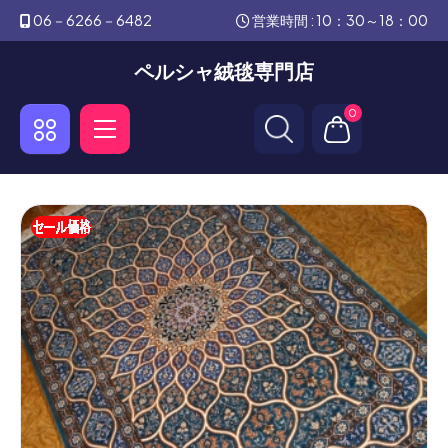
06－6266－6482
営業時間 : 10：30～18：00
ペルシャ絨毯専門店
0