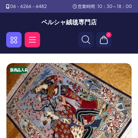
06－6266－6482
営業時間 : 10：30～18：00
ペルシャ絨毯専門店
0