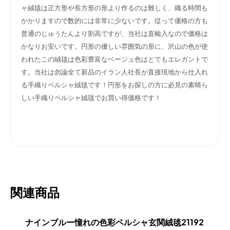
ャ絨毯は正方形や長方形の形より作るのは難しく、織る時間も
かかりますので数的には非常に少ないです。従って価格の方も
普通のじゅうたんより割高ですが、当社は直輸入なので価格は
かなりお安いです。円形の優しい雰囲気の形に、沢山の色が使
われたこの絨毯は色彩豊富なベージュ色はとてもエレガントで
す。当社は勿論全て新品のイラン人社長が直接現地から仕入れ
る手織りペルシャ絨毯です！円形をお探しの方に必見の素晴ら
しい手織りペルシャ絨毯でお買い得価格です！
関連商品
ナインブルー憧れの色彩ペルシャ玄関絨毯21192