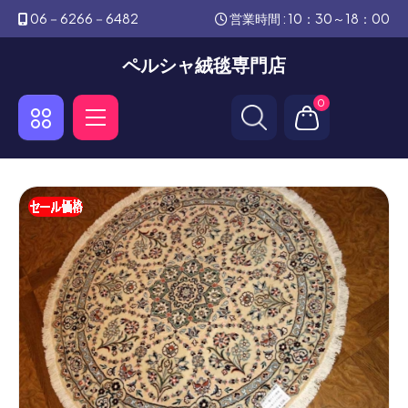
06－6266－6482
営業時間 : 10：30～18：00
ペルシャ絨毯専門店
0