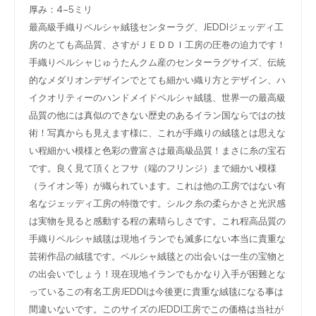
厚み：4-5ミリ
最高級手織りペルシャ絨毯センターラグ、JEDDIジェッディ工
房のとても高品質、さすがＪＥＤＤＩ工房の圧巻の迫力です！
手織りペルシャじゅうたんクム産のセンターラグサイズ、伝統
的なメダリオンデザインでとても細かい織り方とデザイン、ハ
イクオリティーのハンドメイドペルシャ絨毯、世界一の最高級
品質の他には真似のできない歴史のあるイラン国ならではの技
術！写真からも見えます様に、これが手織りの絨毯とは思えな
い程細かい模様と色彩の豊富さは最高級品質！まさに糸の宝石
です。良く見て頂くとフサ（端のフリンジ）まで細かい模様
（ライオン等）が織られています。これは他の工房ではない有
名なジェッディ工房の特徴です。シルク糸の柔らかさと光沢感
は実物を見ると感動する程の素晴らしさです。これ程高品質の
手織りペルシャ絨毯は現地イランでも滅多にない本当に貴重な
芸術作品の絨毯です。ペルシャ絨毯との出会いは一生の宝物と
の出会いでしょう！現在現地イランでもかなり入手が困難とな
っているこの有名工房JEDDIは今後更に貴重な絨毯になる事は
間違いないです。このサイズのJEDDI工房でこの価格は当社が