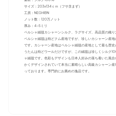
サイズ：203x134ｃｍ（フサ含まず）
工房：NEGHIBN
ノット数：120万ノット
厚み：4-5ミリ
ペルシャ絨毯カシャーンシルク、ラグサイズ、高品質の織り
ペルシャ絨毯は殆どクム産地ですが、珍しいカシャーン産地
です。カシャーン産地はペルシャ絨毯の産地として最も歴史
うたんは殆どウールだけですが、この絨毯は珍しくシルク1
ャ絨毯です。色彩もデザインも日本人好みの落ち着いた風合
かくデザインされていて本当に素晴らしい高級カシャーン産
っております。専門的にお薦めの逸品です。