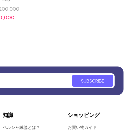
グイラン輸入
ラグ
200,000
小売価格:
0,000
￥10,000,000
￥10
価格:
￥3,280,000
価格:
SUBSCRIBE
知識
ショッピング
ペルシャ絨毯とは？
お買い物ガイド