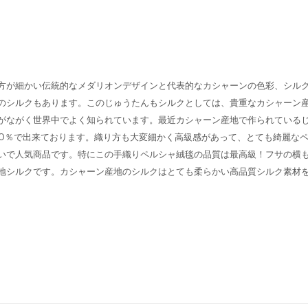
方が細かい伝統的なメダリオンデザインと代表的なカシャーンの色彩、シル
のシルクもあります。このじゅうたんもシルクとしては、貴重なカシャーン
がながく世界中でよく知られています。最近カシャーン産地で作られている
00％で出来ております。織り方も大変細かく高級感があって、とても綺麗な
いで人気商品です。特にこの手織りペルシャ絨毯の品質は最高級！フサの横
地シルクです。カシャーン産地のシルクはとても柔らかい高品質シルク素材