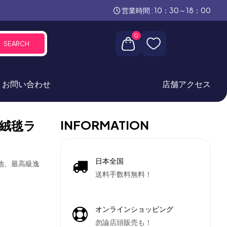
営業時間 : 10：30～18：00
0
SEARCH
お問い合わせ
店舗アクセス
INFORMATION
絨毯ラ
日本全国
産地、最高級逸
送料手数料無料！
オンラインショッピング
勿論店頭販売も！