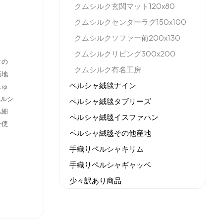
クムシルク玄関マット120x80
クムシルクセンターラグ150x100
クムシルクソファー前200x130
クムシルクリビング300x200
クの
クムシルク有名工房
産地
ペルシャ絨毯ナイン
じゅ
ペルシ
ペルシャ絨毯タブリーズ
も細
ペルシャ絨毯イスファハン
を使
ペルシャ絨毯その他産地
手織りペルシャキリム
手織りペルシャギャッベ
少々訳あり商品
機械織りイラン製カーペット
全てのセール商品！