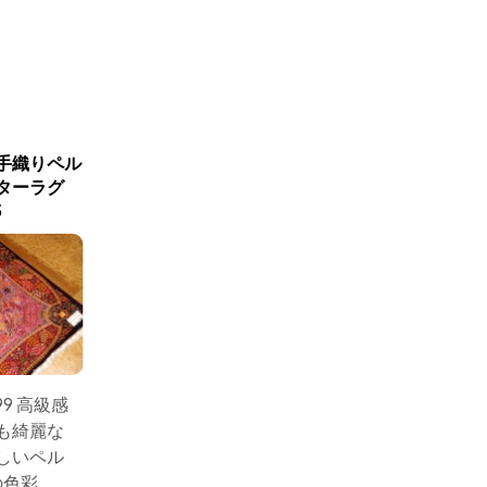
新商品入荷
手織りペル
最高級手織りシルクペルシ
最高級手
ターラグ
ャ絨毯ジャムシディー工房
ャ絨毯ク
5
60016
99 高級感
サイズ：201x136 高品
サイズ：
も綺麗な
質の手織りシルクペル
品質の
しいペル
シャ絨毯JAMSHIDI工房
ルシャ絨
の色彩
とても豪華なシルクラ
房とて