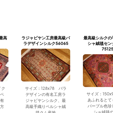
の最高
ラジャビヤン工房最高級バ
最高級シルクの
ラデザインシルク56065
シャ絨毯セン
7512
イク
サイズ：128x78 バラ
サイズ：150x
ペ
デザインの有名工房ラ
あふれるとて
有
ジャビヤンシルク、最
パープル色珍
方
高級手織りペルシャ絨
シャ絨毯
毯クム産地