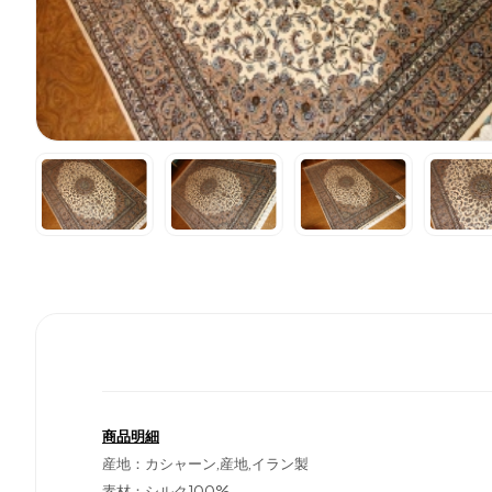
商品明細
産地：カシャーン,産地,イラン製
素材：シルク100%