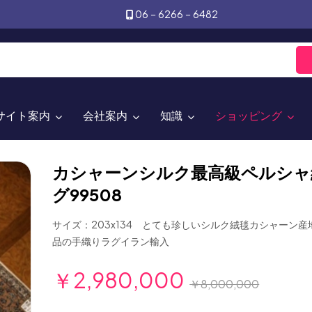
06－6266－6482
サイト案内
会社案内
知識
ショッピング
カシャーンシルク最高級ペルシャ
グ99508
サイズ：203x134 とても珍しいシルク絨毯カシャーン
品の手織りラグイラン輸入
￥2,980,000
￥8,000,000