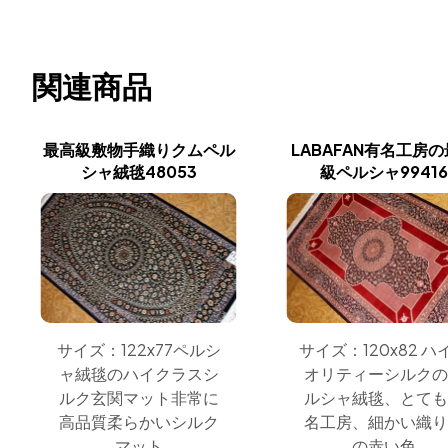
関連商品
最高級敷物手織りクムペル
LABAFAN有名工房
シャ絨毯48053
級ペルシャ99416
サイズ：122x77ペルシ
サイズ：120x82 ハ
ャ絨毯のハイクラスシ
オリティーシルクの
ルク玄関マット非常に
ルシャ絨毯、とても
高品質柔らかいシルク
名工房、細かい織り
マット
の赤い色