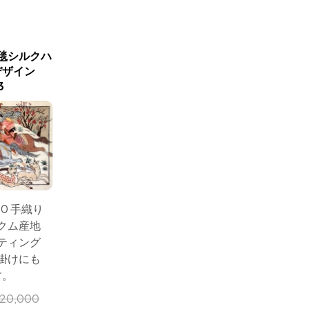
毯シルクハ
シルクのハンティングデザ
ハンティ
デザイン
イン手織りペルシャ
い手織り
3
50006
サイズ： 
40 手織り
サイズ： 60x40 手織り
ペルシ
クム産地
ペルシャ絨毯クム産地
シルク
ティング
シルクのハンティング
デザイ
掛けにも
デザイン、壁掛けにも
綺
す。
綺麗です。
小売価
20,000
小売価格:
￥320,000
価格