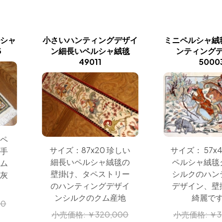
ルシャ
小さいハンティングデザイ
ミニペルシャ絨
3
ン細長いペルシャ絨毯
ンティング
49011
5000
ニペ
サイズ：87x20 珍しい
サイズ： 57x
、手
細長いペルシャ絨毯の
ペルシャ絨毯
クム
壁掛け、タペストリー
シルクのハン
や灰
のハンティングデザイ
デザイン、壁
ンシルクのクム産地
綺麗で
00
小売価格:
￥320,000
小売価格:
￥3