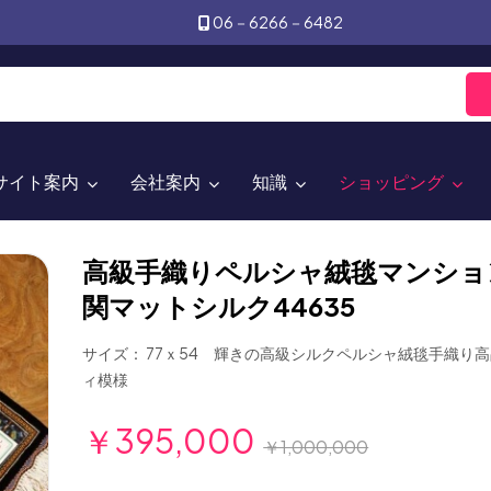
06－6266－6482
サイト案内
会社案内
知識
ショッピング
高級手織りペルシャ絨毯マンショ
関マットシルク44635
サイズ： 77ｘ54 輝きの高級シルクペルシャ絨毯手織り
ィ模様
￥395,000
￥1,000,000