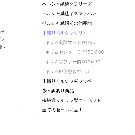
ペルシャ絨毯タブリーズ
ペルシャ絨毯イスファハン
ペルシャ絨毯その他産地
のサ
手織りペルシャキリム
ゴン
キリム玄関マット90x60
頂い
キリムセンターラグ150x100
キリムソファー前200x130
キリム廊下敷きウール
手織りペルシャギャッベ
少々訳あり商品
機械織りイラン製カーペット
全てのセール商品！
新商品入荷