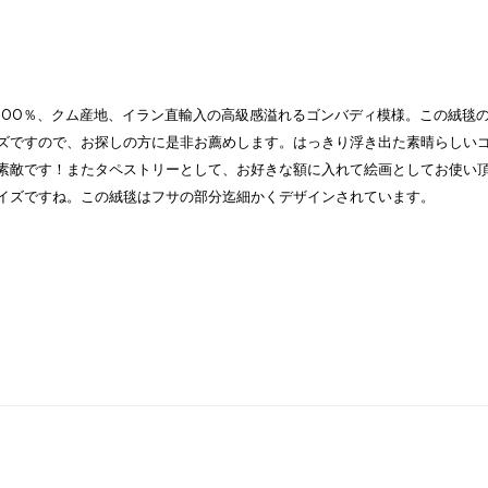
100％、クム産地、イラン直輸入の高級感溢れるゴンバディ模様。この絨毯
ズですので、お探しの方に是非お薦めします。はっきり浮き出た素晴らしい
素敵です！またタペストリーとして、お好きな額に入れて絵画としてお使い
イズですね。この絨毯はフサの部分迄細かくデザインされています。