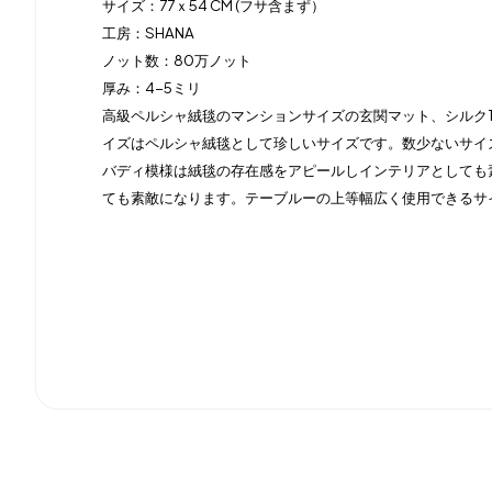
サイズ：77ｘ54 CM (フサ含まず）
工房：SHANA
ノット数：80万ノット
厚み：4-5ミリ
高級ペルシャ絨毯のマンションサイズの玄関マット、シルク
イズはペルシャ絨毯として珍しいサイズです。数少ないサイ
バディ模様は絨毯の存在感をアピールしインテリアとしても
ても素敵になります。テーブルーの上等幅広く使用できるサ