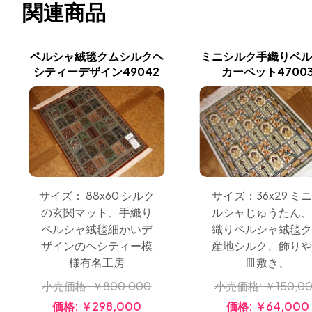
関連商品
ペルシャ絨毯クムシルクヘ
ミニシルク手織りペ
シティーデザイン49042
カーペット4700
サイズ： 88x60 シルク
サイズ：36x29 ミ
の玄関マット、手織り
ルシャじゅうたん
ペルシャ絨毯細かいデ
織りペルシャ絨毯
ザインのヘシティー模
産地シルク、飾り
様有名工房
皿敷き、
小売価格:
￥800,000
小売価格:
￥150,0
価格:
￥298,000
価格:
￥64,000