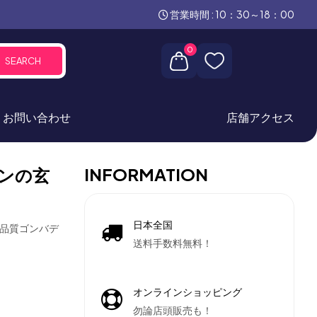
営業時間 : 10：30～18：00
0
SEARCH
お問い合わせ
店舗アクセス
INFORMATION
ンの玄
日本全国
高品質ゴンバデ
送料手数料無料！
オンラインショッピング
勿論店頭販売も！