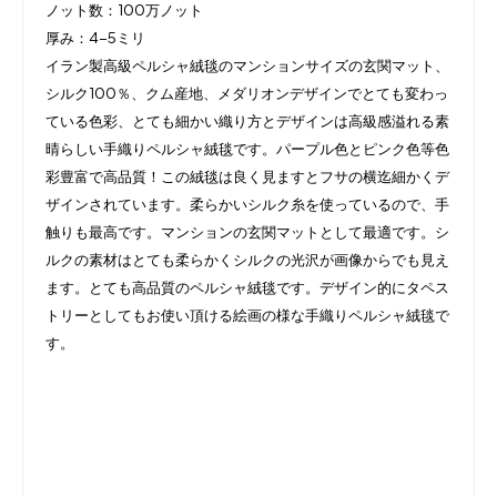
ノット数：100万ノット
厚み：4-5ミリ
イラン製高級ペルシャ絨毯のマンションサイズの玄関マット、
シルク100％、クム産地、メダリオンデザインでとても変わっ
ている色彩、とても細かい織り方とデザインは高級感溢れる素
晴らしい手織りペルシャ絨毯です。パープル色とピンク色等色
彩豊富で高品質！この絨毯は良く見ますとフサの横迄細かくデ
ザインされています。柔らかいシルク糸を使っているので、手
触りも最高です。マンションの玄関マットとして最適です。シ
ルクの素材はとても柔らかくシルクの光沢が画像からでも見え
ます。とても高品質のペルシャ絨毯です。デザイン的にタペス
トリーとしてもお使い頂ける絵画の様な手織りペルシャ絨毯で
す。