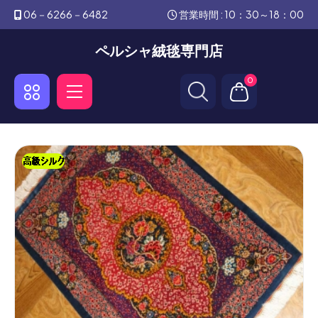
06－6266－6482
営業時間 : 10：30～18：00
ペルシャ絨毯専門店
0