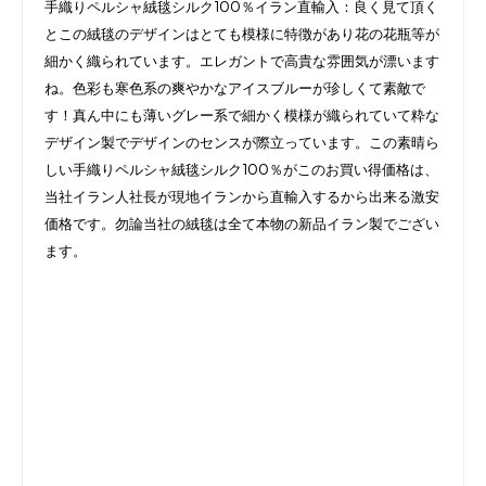
手織りペルシャ絨毯シルク100％イラン直輸入：良く見て頂く
とこの絨毯のデザインはとても模様に特徴があり花の花瓶等が
細かく織られています。エレガントで高貴な雰囲気が漂います
ね。色彩も寒色系の爽やかなアイスブルーが珍しくて素敵で
す！真ん中にも薄いグレー系で細かく模様が織られていて粋な
デザイン製でデザインのセンスが際立っています。この素晴ら
しい手織りペルシャ絨毯シルク100％がこのお買い得価格は、
当社イラン人社長が現地イランから直輸入するから出来る激安
価格です。勿論当社の絨毯は全て本物の新品イラン製でござい
ます。