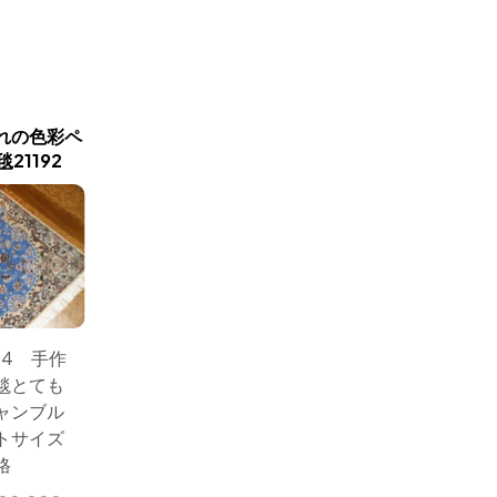
れの色彩ペ
あこがれの色彩ナインブル
正方形ナ
21192
ー玄関マット手織りペルシ
ャ絨毯49
ャ絨毯21186
84 手作
サイズ：1
サイズ：120ｘ84 とて
毯とても
手織り
も綺麗な色合いの玄関
ャンブル
イン産
マット、手織りペルシ
トサイズ
ク、メ
ャ絨毯ナイン6LA産スカ
格
イブルー イラン輸入