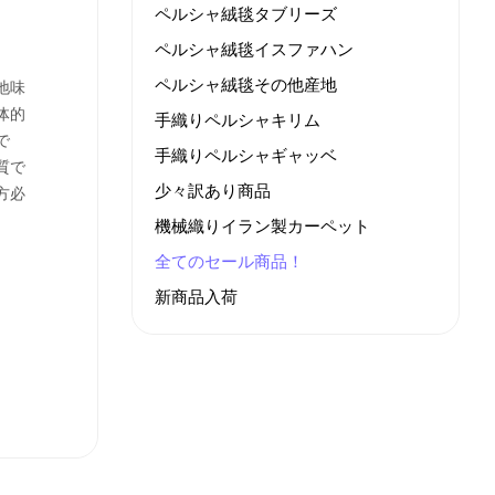
ペルシャ絨毯タブリーズ
ペルシャ絨毯イスファハン
ペルシャ絨毯その他産地
地味
体的
手織りペルシャキリム
で
手織りペルシャギャッベ
質で
少々訳あり商品
方必
機械織りイラン製カーペット
全てのセール商品！
新商品入荷