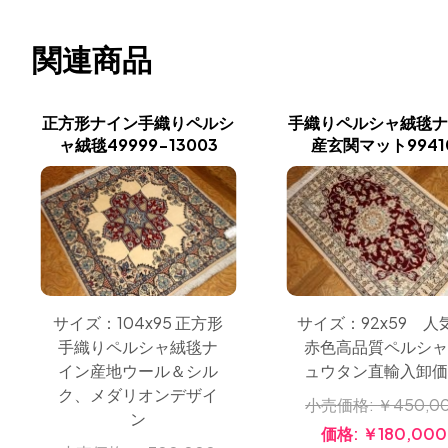
関連商品
正方形ナイン手織りペルシ
手織りペルシャ絨毯ナ
ャ絨毯49999-13003
産玄関マット9941
サイズ：104x95 正方形
サイズ：92x59 人
手織りペルシャ絨毯ナ
赤色高品質ペルシャ
イン産地ウール＆シル
ュウタン直輸入卸価
ク、メダリオンデザイ
小売価格:
￥450,0
ン
価格:
￥180,000