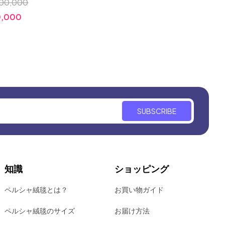
00,000
小売価
小売価格:
￥700,000
,000
価格:
価格:
￥320,000
SUBSCRIBE
知識
ショッピング
ペルシャ絨毯とは？
お買い物ガイド
ペルシャ絨毯のサイズ
お届け方法