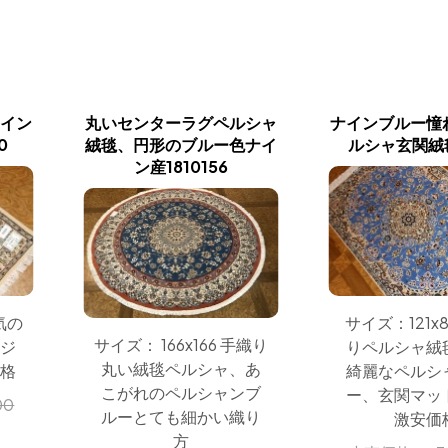
イン
丸いセンターラグペルシャ
ナインブルー憧
0
絨毯、円形のブルー色ナイ
ルシャ玄関絨毯
ン産1810156
気の
サイズ：121x
サイズ： 166x166 手織り
ジ
りペルシャ絨
丸い絨毯ペルシャ、あ
格
綺麗なペルシ
こがれのペルシャンブ
ー、玄関マッ
00
ルーとても細かい織り
激安価
方