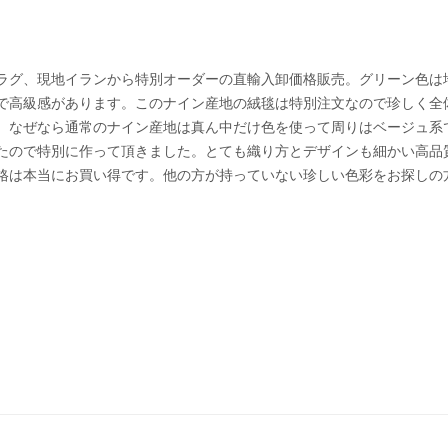
ラグ、現地イランから特別オーダーの直輸入卸価格販売。グリーン色は
で高級感があります。このナイン産地の絨毯は特別注文なので珍しく全
。なぜなら通常のナイン産地は真ん中だけ色を使って周りはベージュ系
たので特別に作って頂きました。とても織り方とデザインも細かい高品
格は本当にお買い得です。他の方が持っていない珍しい色彩をお探しの