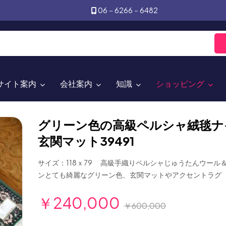
06－6266－6482
サイト案内
会社案内
知識
ショッピング
グリーン色の高級ペルシャ絨毯ナ
玄関マット39491
サイズ：118ｘ79 高級手織りペルシャじゅうたんウール
ンとても綺麗なグリーン色、玄関マットやアクセントラグ
￥240,000
￥600,000