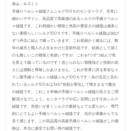
厚み：4-5ミリ
手織りペルシャ絨毯クムシルク100％のセンターラグ、非常に
細かいデザイン、高品質で高級感のあるシルクの手織りペルシ
ャ絨毯です。これ程細かい模様と色彩の豊富さの絨毯は滅多に
ない素晴らしいシルク100％です。手織りペルシャ絨毯は1結び
ずつ丹念に結んで織っていきます。これ程細かく織るには、数
年の歳月と職人の人生をかけた芸術作品です。絵画として描く
のも難しいこの模様と色使いですが、これを1つずつ結んで色
を変えて織っているのです！信じられない我慢強さと技術の高
さには感動と尊敬しかありません。これが世界に誇る有名なイ
ラン製手織りペルシャ絨毯シルク100％です！糸の宝石と言わ
れているシルク100＆は360°色彩が変化して輝きまるで魔法
の絨毯です。これこそ本物の手織りペルシャ絨毯の良さをご理
解頂けるでしょう。センターラグや広い玄関におすすめシルク
絨毯です。色使いが多くシルクの素材もとても柔らかい、専門
的にとてもよい手織りペルシャ絨毯です、光沢が画像からでも
見て感じます。この高品質の高級手織りペルシャ絨毯がこの価
格は、本当に激安でお買い得の絨毯です。