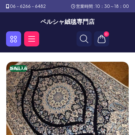
06－6266－6482
営業時間 : 10：30～18：00
ペルシャ絨毯専門店
0