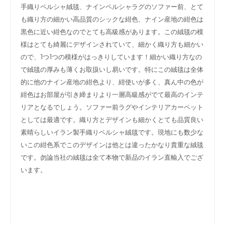
手織りペルシャ絨毯、ナインペルシャラグのソファー前、とて
も織り方の細かい高品質のシックな紺色、ナイン産地の紺色は
黒色に近い紺色なのでとても高級感があります。この絨毯の模
様はとても綺麗にデザインされていて、細かく織り方も細かい
ので、1つ1つの模様がはっきりしています！細かい織り方なの
で絨毯の厚みも薄くお取扱いし易いです。特にこの絨毯は全体
的に他のナイン産地の紺色より、紺使いが多く、真ん中の色が
紺色はお部屋が引き締まりより一層高級感がでて最高のインテ
リアとなるでしょう。ソファー前ラグやインテリアカーペット
としては最適です。織り方とデザインも細かくとても品質良い
素晴らしいイラン製手織りペルシャ絨毯です。現地にも数少な
いこの紺色系でこのデザインは他とは違ったかなり貴重な絨毯
です。勿論当社の絨毯は全て本物で新品のイラン直輸入でござ
います。