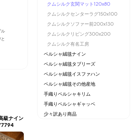
クムシルク玄関マット120x80
クムシルクセンターラグ150x100
クムシルクソファー前200x130
ブル
クムシルクリビング300x200
がと
クムシルク有名工房
ペルシャ絨毯ナイン
ペルシャ絨毯タブリーズ
ペルシャ絨毯イスファハン
ペルシャ絨毯その他産地
手織りペルシャキリム
手織りペルシャギャッベ
少々訳あり商品
高級ナイン
シックなセンターラグ高級
高品質の
機械織りイラン製カーペット
7794
ナインハビビヤン77799
有名
全てのセール商品！