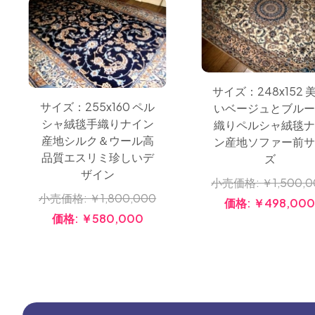
サイズ：248x152 
サイズ：255x160 ペル
いベージュとブルー
シャ絨毯手織りナイン
織りペルシャ絨毯ナ
産地シルク＆ウール高
ン産地ソファー前サ
品質エスリミ珍しいデ
ズ
ザイン
小売価格:
￥1,500,
小売価格:
￥1,800,000
価格:
￥498,00
価格:
￥580,000