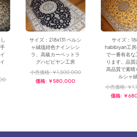
サイズ：188
美し
サイズ：218x131 ペルシ
habibiyan
手
ャ絨毯紺色ナインシシ
で一番有名な
イ
ラ、高級カーペットラ
ります。品質
イ
グハビビヤン工房
高品質で素晴
小売価格:
￥1,500,000
ルシャ
000
価格:
￥580,000
小売価格:
￥1,
0
価格:
￥680