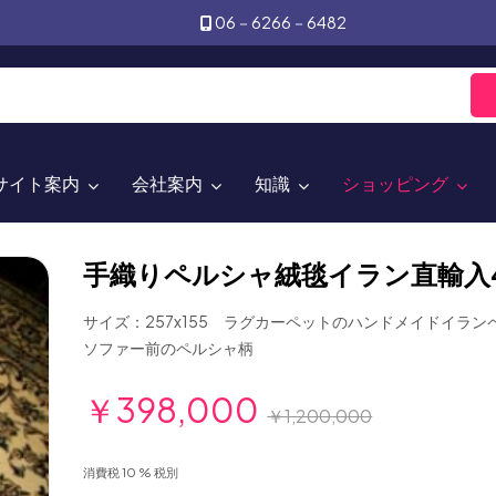
06－6266－6482
サイト案内
会社案内
知識
ショッピング
手織りペルシャ絨毯イラン直輸入4
サイズ：257x155 ラグカーペットのハンドメイドイラン
ソファー前のペルシャ柄
￥398,000
￥1,200,000
消費税 10 % 税別