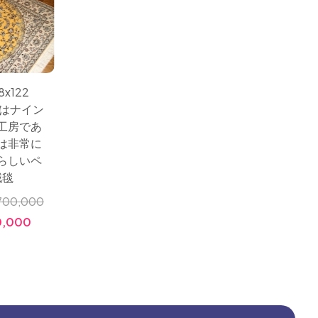
新商品入荷
x122
サイズ：192x126 国営工
サイズ：2
工房はナイン
房のハビビヤン非常に
も綺麗
工房であ
有名な工房、紺色のシ
ナイン
は非常に
ックな色彩細かい織り
織りペ
らしいペ
方のセンターラグ
リオン
絨毯
コ
小売価格:
￥1,500,000
700,000
小売価格
価格:
￥580,000
,000
価格: