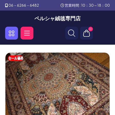
06－6266－6482
営業時間 : 10：30～18：00
ペルシャ絨毯専門店
0