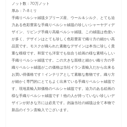
ノット数：70万ノット
厚み：7-8ミリ
手織りペルシャ絨毯タブリーズ産、ウール＆シルク、とても迫
力ある色彩豊富な手織りペルシャ絨毯の珍しいシャーヤディデ
ザイン、リビング手織り高級ペルシャ絨毯、この絨毯は色使い
が多く、デザインはとても珍しく色彩豊富で織り方の細かい高
品質です。モスクが織られた素敵なデザインは本当に珍しく貴
重な模様です。和室でも洋室でも似合う絵画の様な素晴らしい
手織りペルシャ絨毯です。この大きな面積と細かい織り方の手
織りペルシャ絨毯がこの価格は当社イラン直輸入だから出来る
お買い得価格です！インテリアとして素敵な敷物です。織り方
が細かく専門的にとてもよく出来ている手織りペルシャ絨毯で
す、現地直輸入卸価格のペルシャ絨毯です。迫力のある絵画の
様な手織りペルシャ絨毯です！他の人が持っていない珍しいデ
ザインが好きな方には必見です。勿論当社の絨毯は全て本物で
新品のイラン直輸入でございます。