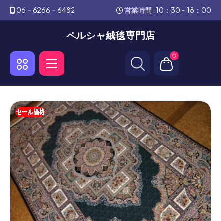
06－6266－6482
営業時間 : 10：30～18：00
ペルシャ絨毯専門店
0