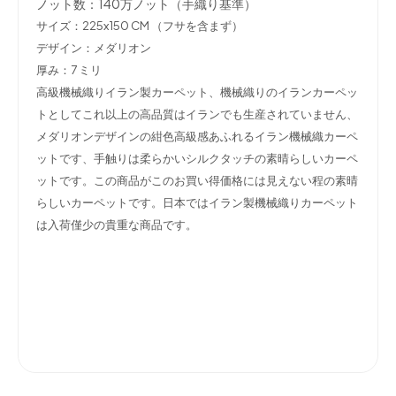
ノット数：140万ノット（手織り基準）
サイズ：225x150 CM （フサを含まず）
デザイン：メダリオン
厚み：7 ミリ
高級機械織りイラン製カーペット、機械織りのイランカーペッ
トとしてこれ以上の高品質はイランでも生産されていません、
メダリオンデザインの紺色高級感あふれるイラン機械織カーペ
ットです、手触りは柔らかいシルクタッチの素晴らしいカーペ
ットです。この商品がこのお買い得価格には見えない程の素晴
らしいカーペットです。日本ではイラン製機械織りカーペット
は入荷僅少の貴重な商品です。