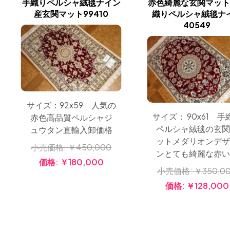
手織りペルシャ絨毯ナイン
赤色綺麗な玄関マット
産玄関マット99410
織りペルシャ絨毯ナ
40549
サイズ：92x59 人気の
サイズ： 90x61 手
赤色高品質ペルシャジ
ペルシャ絨毯の玄関
ュウタン直輸入卸価格
ットメダリオンデザ
小売価格:
￥450,000
ンとても綺麗な赤い
価格:
￥180,000
小売価格:
￥350,0
価格:
￥128,000