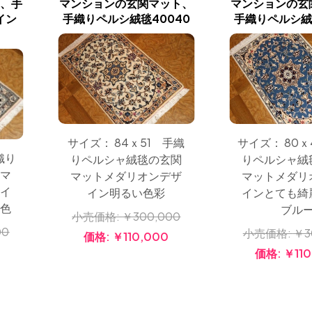
、手
マンションの玄関マット、
マンションの玄
イン
手織りペルシ絨毯40040
手織りペルシ絨毯
サイズ： 84ｘ51 手織
サイズ： 80ｘ
織り
りペルシャ絨毯の玄関
りペルシャ絨
マ
マットメダリオンデザ
マットメダリ
イ
イン明るい色彩
インとても綺
色
ブル
小売価格:
￥300,000
00
小売価格:
￥3
価格:
￥110,000
価格:
￥110