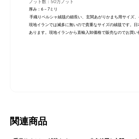
ノット数：50万ノット
厚み：6－7ミリ
手織りペルシャ絨毯の細長い、玄関あがりかまち用サイズ、
現地イランでは滅多に無いので貴重なサイズの絨毯です。日
あります。現地イランから直輸入卸価格で販売なのでお買い
関連商品