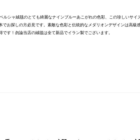
ペルシャ絨毯のとても綺麗なナインブルーあこがれの色彩、この珍しいサイ
本でお探しの方必見です。素敵な色彩と伝統的なメダリオンデザインは高級
得です！勿論当店の絨毯は全て新品でイラン製でございます。