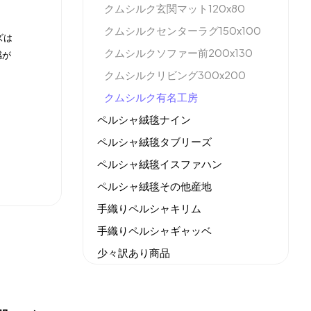
クムシルク玄関マット120x80
クムシルクセンターラグ150x100
ズは
クムシルクソファー前200x130
感が
クムシルクリビング300x200
クムシルク有名工房
ペルシャ絨毯ナイン
ペルシャ絨毯タブリーズ
ペルシャ絨毯イスファハン
ペルシャ絨毯その他産地
手織りペルシャキリム
手織りペルシャギャッベ
少々訳あり商品
機械織りイラン製カーペット
全てのセール商品！