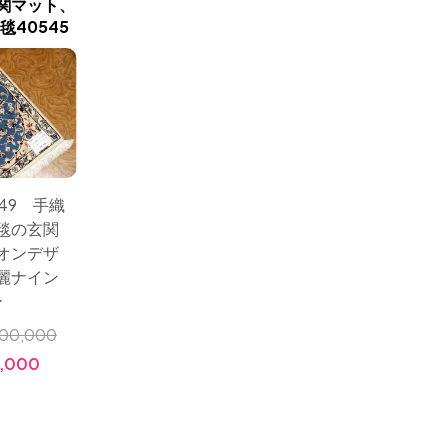
関マット、
イラン輸入マンション玄関
赤色綺麗
新商品入荷
40545
マットペルシャ絨毯ナイン
いマンショ
産41625
49 手織
サイズ：
サイズ： 78x50 手織
毯の玄関
りペル
りペルシャ絨毯の玄関
オンデザ
マット
マットとても珍しいイ
麗ナイン
インと
エロー色マンションサ
ー
イズ
00,000
小売価
小売価格:
￥300,000
,000
価格
価格:
￥110,000