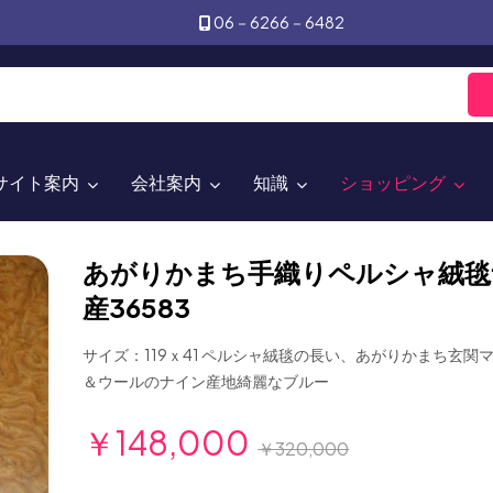
06－6266－6482
サイト案内
会社案内
知識
ショッピング
あがりかまち手織りペルシャ絨毯
産36583
サイズ：119ｘ41 ペルシャ絨毯の長い、あがりかまち玄関
＆ウールのナイン産地綺麗なブルー
￥148,000
￥320,000