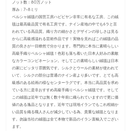
ノット数：80万ノット
厚み：7-8ミリ
ペルシャ絨毯の国営工房ハビビヤン非常に有名な工房、この絨
毯は最高級品質で有名工房です。ナイン産地の中でも6ラと言
われている高品質。織り方の細かさとデザインの珍しさは見る
からに高級感溢れる芸術作品です！実物を見ればこの絨毯の品
質の良さが一目瞭然で分かります。専門的に本当に素晴らしい
高級手織りペルシャ絨毯！色彩も落ち着いた日本人好みの素敵
なカラーコンビネーション。そしてこの素晴らしい絨毯は日本
の家にピッタリ雰囲気です。シルクとウールの素材が使われて
いて、シルクの部分は普通のナイン産より多いです。とても高
級感のある絵画の様なセンターラグです。本当に高品質を求め
ている方に是非おすすめ高級手織りペルシャ絨毯です。そして
この絨毯は近年では無く数十年前に織られていますので更に価
値のある逸品となります。近年では現地イランでもこれ程細か
い品質を織る職人さんが減少している為、貴重な絨毯となりま
す。勿論当社の絨毯は全て本物で新品のイラン直輸入でござい
ます。