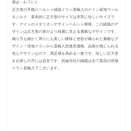
厚み：6-7ミリ
正方形の手織りペルシャ絨毯イラン直輸入のナイン産地ウール
＆シルク、基本的に正方形のサイズは非常に珍しいサイズで
す。ナインのメダリオンデザインペルシャ模様、この絨毯のデ
ザインは正方形の形がより綺麗に見える素敵なデザインです。
織り方も細かく周りにも美しい模様と色彩が織られた素敵なデ
ザイン！現地イランから直輸入卸激安価格。品格が感じられる
色とデザインなので、満足感を高める一枚です。珍しい正方形
をお探しの方には必見です。勿論当社の絨毯は全て新品の現地
イラン直輸入でございます。