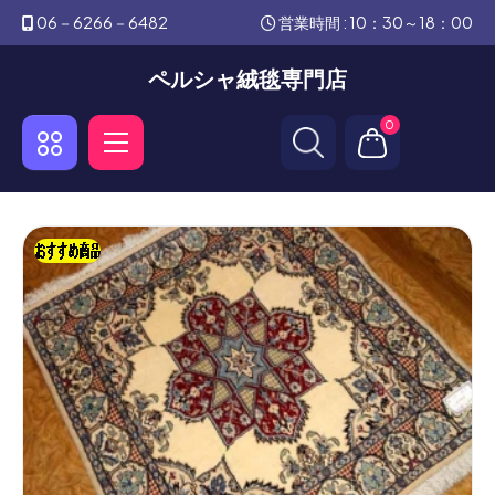
06－6266－6482
営業時間 : 10：30～18：00
ペルシャ絨毯専門店
0