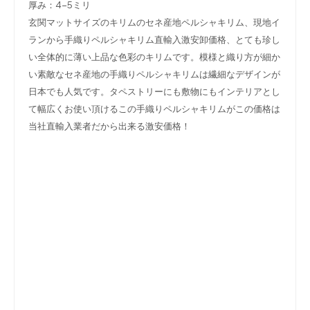
厚み：4-5ミリ
玄関マットサイズのキリムのセネ産地ペルシャキリム、現地イ
ランから手織りペルシャキリム直輸入激安卸価格、とても珍し
い全体的に薄い上品な色彩のキリムです。模様と織り方が細か
い素敵なセネ産地の手織りペルシャキリムは繊細なデザインが
日本でも人気です。タペストリーにも敷物にもインテリアとし
て幅広くお使い頂けるこの手織りペルシャキリムがこの価格は
当社直輸入業者だから出来る激安価格！