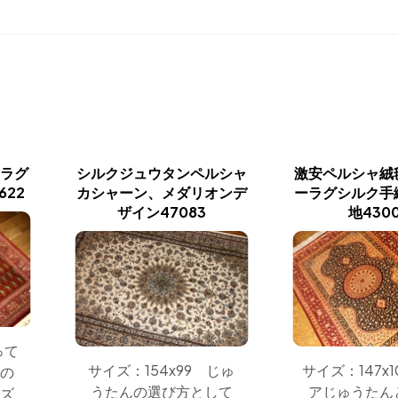
ーラグ
シルクジュウタンペルシャ
激安ペルシャ絨
622
カシャーン、メダリオンデ
ーラグシルク手
ザイン47083
地430
って
サイズ：154x99 じゅ
サイズ：147x
クの
うたんの選び方として
アじゅうたん
イズ