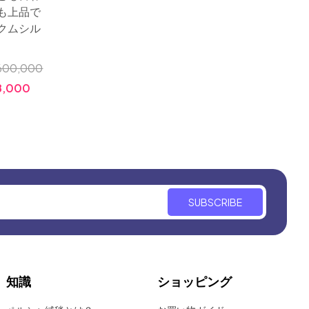
絨毯ク
も上品で
ーラグ通信販売、大阪
ゴンバ
クムシル
ペルシャ絨毯の店のお
すすめ
小売価格
600,000
小売価格:
￥2,200,000
価格:
,000
価格:
￥780,000
SUBSCRIBE
知識
ショッピング