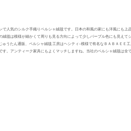
ンで人気のシルク手織りペルシャ絨毯です。日本の和風の家にも洋風にも上
の絨毯は模様が細かくて周りも見る方向によって少しパープル色にも見えて
じゅうたん通販、ペルシャ絨毯 工房はヘシティ-模様で有名なＢＡＢＡＥＥ工
です。アンティーク家具にもよくマッチしますね。当社のペルシャ絨毯は全