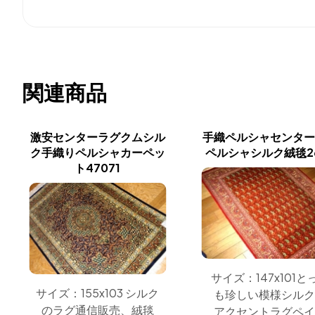
関連商品
激安センターラグクムシル
手織ペルシャセンタ
ク手織りペルシャカーペッ
ペルシャシルク絨毯2
ト47071
サイズ：147x101と
サイズ：155x103 シルク
も珍しい模様シル
のラグ通信販売、絨毯
アクセントラグペ