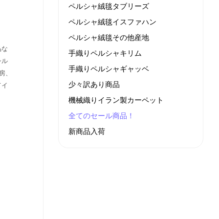
ペルシャ絨毯タブリーズ
ペルシャ絨毯イスファハン
ペルシャ絨毯その他産地
品な
手織りペルシャキリム
シル
手織りペルシャギャッベ
房、
少々訳あり商品
てイ
機械織りイラン製カーペット
全てのセール商品！
新商品入荷