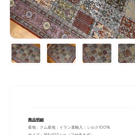
商品明細
産地：クム産地：イラン直輸入：シルク100%
サイズ：155x102ｃｍ（フサ含まず）