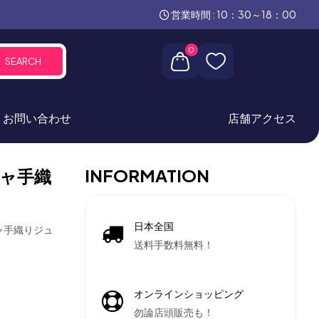
営業時間 : 10：30～18：00
0
SEARCH
お問い合わせ
店舗アクセス
INFORMATION
ャ手織
日本全国
ャ手織りジュ
送料手数料無料！
オンラインショッピング
勿論店頭販売も！