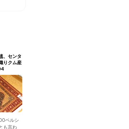
毯、センタ
センターラグペルシャカー
手織りペ
織りクム産
ペット、クムシルクイラン
ルク、人
04
輸入48076
イ
サイズ：1
100ペルシ
サイズ：148x97手織り
ーラグ
とも言わ
ペルシャ絨毯のセンタ