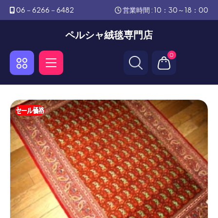
06－6266－6482
営業時間 : 10：30～18：00
ペルシャ絨毯専門店
0