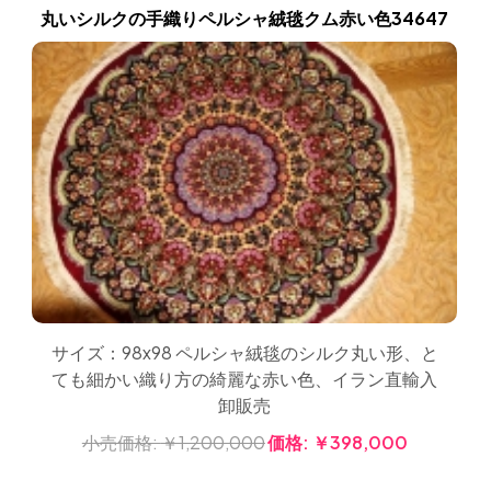
丸いシルクの手織りペルシャ絨毯クム赤い色34647
サイズ：98x98 ペルシャ絨毯のシルク丸い形、と
ても細かい織り方の綺麗な赤い色、イラン直輸入
卸販売
小売価格:
￥1,200,000
価格:
￥398,000