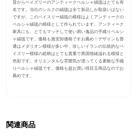
昔からペイズリーのアンティークペルシャ絨毯はとても有
名です。当社のシルクの絨毯は全て新品しか取扱いはない
ですが、このペイスリー絨毯の模様はよくアンティークの
ペルシャ絨毯の模様として作られています。アンティーク
家具にも、とてもマッチして使い易い逸品の手織りペルシ
ャ絨毯です。価格も激安卸価格ですお薦め！デザインも普
通はメダリオン模様が多い中、珍しいイランの伝統的なペ
イズリー模様の総柄はとても貴重で異国情緒溢れる模様と
色彩です。オリエンタルな雰囲気が漂ってくる素敵な手織
りペルシャ絨毯です。価格も超お買い得目玉商品なのでお
薦めです。
関連商品