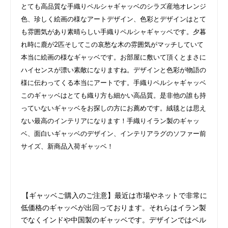
とても高品質な手織りペルシャギャッベのシラズ産地オレンジ
色、珍しく絵画の様なアートデザイン、色彩とデザインはとて
も雰囲気があり素晴らしい手織りペルシャギャッベです。夕暮
れ時に鹿が2匹そしてこの哀愁な木の雰囲気がマッチしていて
本当に絵画の様なギャッベです。お部屋に敷いて頂くとまさに
ハイセンスが漂い素敵になりますね。デザインと色彩が物語の
様に伝わってくる本当にアートです。手織りペルシャギャッベ
このギャッベはとても織り方も細かい高品質。是非他の誰も持
っていないギャッベをお探しの方にお薦めです。絨毯とは思え
ない最高のインテリアになります！手織りイラン製のギャッ
ベ、面白いギャッベのデザイン、インテリアラグのソファー前
サイズ、新商品入荷ギャッベ！
【ギャッベご購入のご注意】最近は市場やネットで非常に
低価格のギャッベが出回っております。それらはイラン製
でなくインドや中国製のギャッベです。デザインではペル