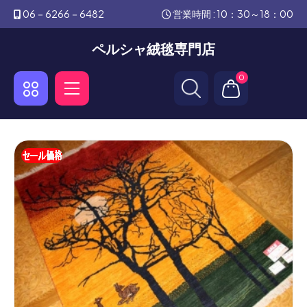
06－6266－6482
営業時間 : 10：30～18：00
ペルシャ絨毯専門店
0