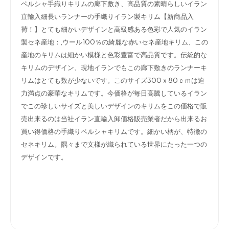
ペルシャ手織りキリムの廊下敷き、高品質の素晴らしいイラン
直輸入細長いランナーの手織りイラン製キリム【新商品入
荷！】とても細かいデザインと高級感ある色彩で人気のイラン
製セネ産地：,ウール100％の綺麗な赤いセネ産地キリム、この
産地のキリムは細かい模様と色彩豊富で高品質です。伝統的な
キリムのデザイン、現地イランでもこの廊下敷きのランナーキ
リムはとても数が少ないです。このサイズ300ｘ80ｃｍは迫
力満点の豪華なキリムです。今価格が毎日高騰しているイラン
でこの珍しいサイズと美しいデザインのキリムをこの価格で販
売出来るのは当社イラン直輸入卸価格販売業者だから出来るお
買い得価格の手織りペルシャキリムです。細かい柄が、特徴の
セネキリム。隅々まで文様が織られている世界にたった一つの
デザインです。