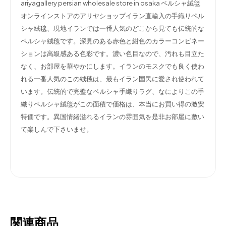
ariyagallery persian wholesale store in osaka ペルシャ絨毯
オンラインストアのアリヤショップイラン直輸入の手織りペル
シャ絨毯、現地イランでは一番人気のどこから見ても伝統的な
ペルシャ絨毯です。深見のある赤色と紺色のカラーコンビネー
ションは高級感ある色彩です。濃い色目なので、汚れも目立た
なく、お部屋を華やかにします。イランのモスクでも良く使わ
れる一番人気のこの絨毯は、最もイラン国民に愛され使われて
います。伝統的で完璧なペルシャ手織りラグ、なによりこの手
織りペルシャ絨毯がこの面積で価格は、本当にお買い得の激安
特価です。異国情緒溢れるイランの雰囲気を是非お部屋に敷い
て楽しんで下さいませ。
関連商品