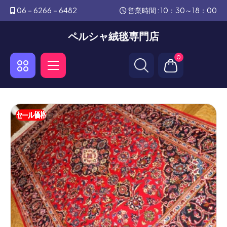
06－6266－6482
営業時間 : 10：30～18：00
ペルシャ絨毯専門店
0