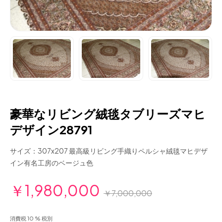
豪華なリビング絨毯タブリーズマヒ
デザイン28791
サイズ：307x207 最高級リビング手織りペルシャ絨毯マヒデザ
イン有名工房のベージュ色
￥1,980,000
￥7,000,000
消費税 10 % 税別