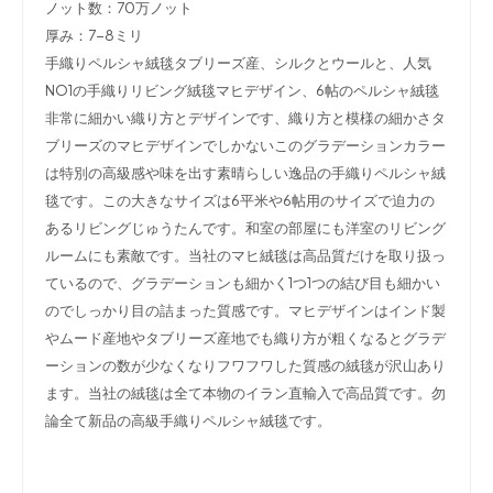
ノット数：70万ノット
厚み：7-8ミリ
手織りペルシャ絨毯タブリーズ産、シルクとウールと、人気
NO1の手織りリビング絨毯マヒデザイン
、6帖のペルシャ絨毯
非常に細かい織り方とデザインです、織り方と模様の細かさタ
ブリーズのマヒデザインでしかないこのグラデーションカラー
は特別の高級感や味を出す素晴らしい逸品の手織りペルシャ絨
毯です。この大きなサイズは6平米や6帖用のサイズで迫力の
あるリビングじゅうたんです。和室の部屋にも洋室のリビング
ルームにも素敵です。当社のマヒ絨毯は高品質だけを取り扱っ
ているので、グラデーションも細かく1つ1つの結び目も細かい
のでしっかり目の詰まった質感です。マヒデザインはインド製
やムード産地やタブリーズ産地でも織り方が粗くなるとグラデ
ーションの数が少なくなりフワフワした質感の絨毯が沢山あり
ます。当社の絨毯は全て本物のイラン直輸入で高品質です。勿
論全て新品の高級手織りペルシャ絨毯です。