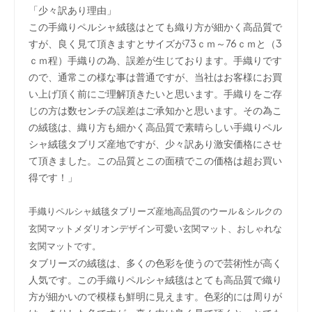
「少々訳あり理由」
この手織りペルシャ絨毯はとても織り方が細かく高品質で
すが、良く見て頂きますとサイズが73ｃｍ～76ｃｍと（3
ｃｍ程）手織りの為、誤差が生じております。手織りです
ので、通常この様な事は普通ですが、当社はお客様にお買
い上げ頂く前にご理解頂きたいと思います。手織りをご存
じの方は数センチの誤差はご承知かと思います。その為こ
の絨毯は、織り方も細かく高品質で素晴らしい手織りペル
シャ絨毯タブリズ産地ですが、少々訳あり激安価格にさせ
て頂きました。この品質とこの面積でこの価格は超お買い
得です！」
手織りペルシャ絨毯タブリーズ産地高品質のウール＆シルクの
玄関マットメダリオンデザイン可愛い玄関マット、おしゃれな
玄関マットです。
タブリーズの絨毯は、多くの色彩を使うので芸術性が高く
人気です。この手織りペルシャ絨毯はとても高品質で織り
方が細かいので模様も鮮明に見えます。色彩的には周りが