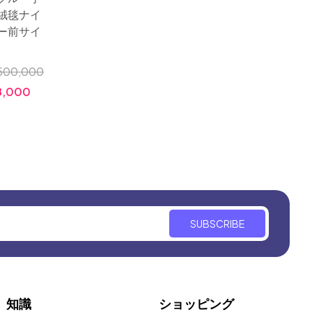
丸い絨毯ペルシャ、あ
い手織
絨毯ナイ
こがれのペルシャンブ
ラグサ
ー前サイ
ルーとても細かい織り
前やイ
方
ットイ
500,000
小売価格:
￥1,200,000
小売価格
,000
価格:
￥398,000
価格:
SUBSCRIBE
知識
ショッピング