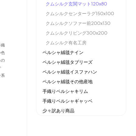
クムシルク玄関マット120x80
クムシルクセンターラグ150x100
クムシルクソファー前200x130
クムシルクリビング300x200
クムシルク有名工房
手織
ペルシャ絨毯ナイン
い色
みの
ペルシャ絨毯タブリーズ
で
ペルシャ絨毯イスファハン
ー系
ペルシャ絨毯その他産地
手織りペルシャキリム
手織りペルシャギャッベ
少々訳あり商品
機械織りイラン製カーペット
全てのセール商品！