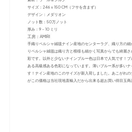
サイズ：246ｘ150 CM（フサを含まず）
デザイン：メダリオン
ノット数：50万ノット
厚み：9－10 ミリ
工房：AMIRI
手織りペルシャ絨毯ナイン産地のセンターラグ、織り方の細
りペルシャ絨毯は織り方と模様も細かく写真からでも綺麗さ
彩です。以外と少ないナインブルー色は日本で人気です！ブ
ある高級感ある色彩になっています。薄いブルー系が多いナ
す！ナイン産地のこのサイズが新入荷しました。あこがれの
がこの価格は当社現地直輸入だから出来る超お買い得目玉商