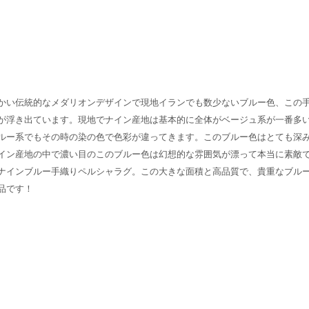
かい伝統的なメダリオンデザインで現地イランでも数少ないブルー色、この
が浮き出ています。現地でナイン産地は基本的に全体がベージュ系が一番多
ルー系でもその時の染の色で色彩が違ってきます。このブルー色はとても深
イン産地の中で濃い目のこのブルー色は幻想的な雰囲気が漂って本当に素敵
ナインブルー手織りペルシャラグ。この大きな面積と高品質で、貴重なブル
品です！