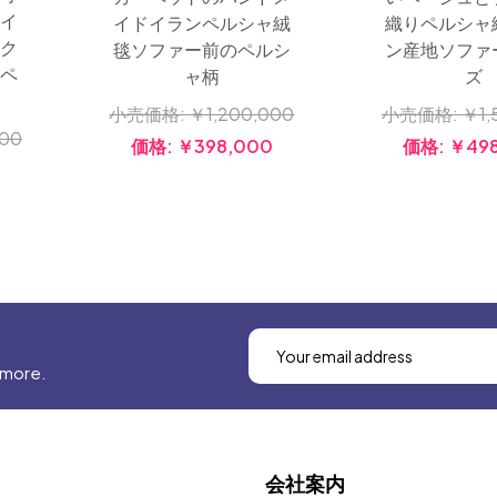
ナイ
イドイランペルシャ絨
織りペルシャ
ルク
毯ソファー前のペルシ
ン産地ソファ
品ペ
ャ柄
ズ
小売価格:
￥1,200,000
小売価格:
￥1,
000
価格:
￥398,000
価格:
￥498
0
 more.
会社案内