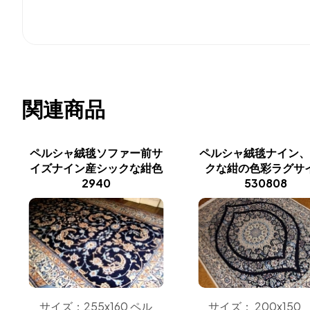
関連商品
ペルシャ絨毯ソファー前サ
ペルシャ絨毯ナイン
イズナイン産シックな紺色
クな紺の色彩ラグサ
2940
530808
サイズ：255x160 ペル
サイズ： 200x150