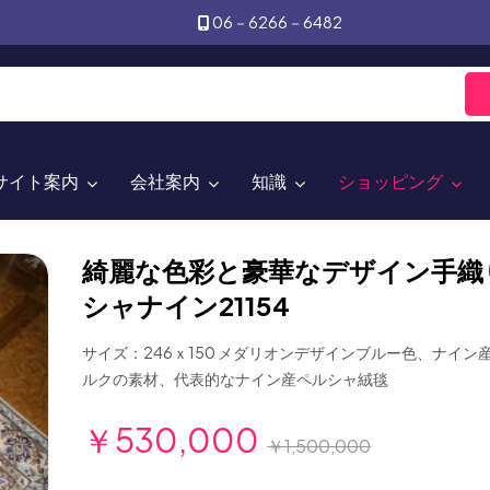
06－6266－6482
サイト案内
会社案内
知識
ショッピング
綺麗な色彩と豪華なデザイン手織
シャナイン21154
サイズ：246ｘ150 メダリオンデザインブルー色、ナイン
ルクの素材、代表的なナイン産ペルシャ絨毯
￥530,000
￥1,500,000