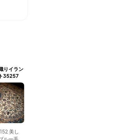
新商品入荷
織りイラン
丸いセンターラグペルシャ
高級手織
35257
絨毯、円形のブルー色ナイ
たんナイ
ン産1810156
152 美し
サイズ： 166x166 手織り
サイズ：2
ブルー手