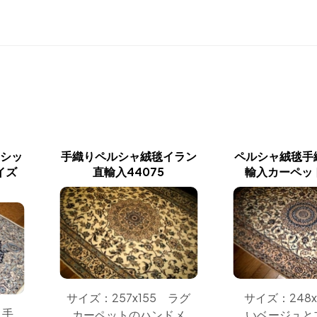
、シッ
手織りペルシャ絨毯イラン
ペルシャ絨毯手
イズ
直輸入44075
輸入カーペット
サイズ：257x155 ラグ
サイズ：248x
 手
カーペットのハンドメ
いベージュと