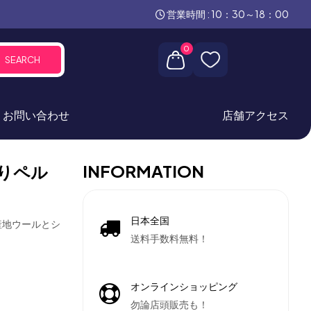
営業時間 : 10：30～18：00
0
SEARCH
お問い合わせ
店舗アクセス
INFORMATION
りペル
日本全国
産地ウールとシ
送料手数料無料！
オンラインショッピング
勿論店頭販売も！