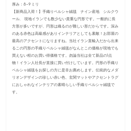
厚み：8-9 ミリ
【新商品入荷！】手織りペルシャ絨毯 ナイン産地 シルクウ
ール, 現地イランでも数少ない貴重な円形です。一般的に長
方形が多いですが、円形は織るのが難しい形だからです。深み
のある赤色は高級感がありインテリアとしても素敵！お部屋の
最高のアクセントになりますね。当社イラン直輸入だから出来
るこの円形の手織りペルシャ絨毯がなんとこの価格が現地でも
買えない程のお買い得価格です。勿論当社は全て新品の1点
物！イラン人社長が直接に買い付けしています。円形の手織り
ペルシャ絨毯をお探しの方に是非お薦めします。伝統的なメダ
リオンデザインの珍しい赤い色、玄関マットやアクセントラグ
におしゃれなインテリアの素晴らしい手織りペルシャ絨毯で
す。