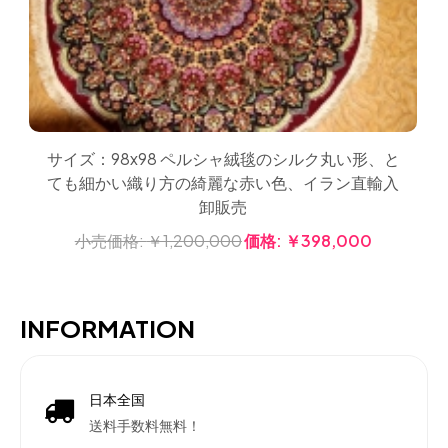
サイズ：98x98 ペルシャ絨毯のシルク丸い形、と
ても細かい織り方の綺麗な赤い色、イラン直輸入
卸販売
小売価格:
￥1,200,000
価格:
￥398,000
INFORMATION
日本全国
送料手数料無料！