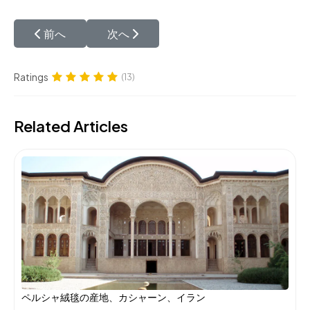
前の記事へ: ペルシャ絨毯タブリズ産地について
次の記事へ: ペルシャ絨毯カシャーン産
前へ
次へ
Ratings
(13)
Related Articles
ペルシャ絨毯の産地、カシャーン、イラン