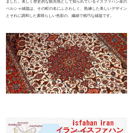
ました。
美し
く歴史的
な観光地として知られて
いる
イスファハン
産の
ペルシャ絨毯
は、
その町の名にふさわしく、熟練した美しいデザイン
とそれに調和した素晴らしい色彩の、繊細で精巧な絨毯です。