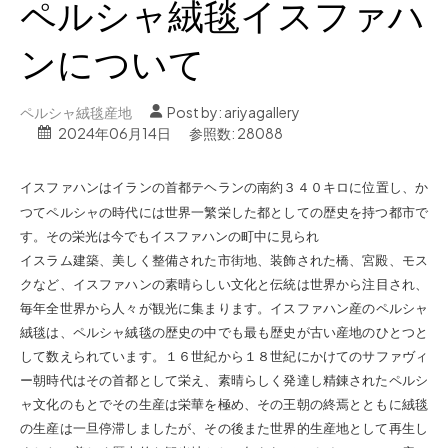
ペルシャ絨毯イスファハ
ンについて
ペルシャ絨毯産地
Post by:
ariyagallery
2024年06月14日
参照数: 28088
イスファハンはイランの
首都テヘランの南約３４０キロに
位置
し、か
つてペルシャの時代には世界一繁栄した都としての歴史を持つ都市で
す。
その栄光は今でもイスファハンの町中に見られ
イスラム建築、美しく整備された市街地、装飾された橋、宮殿、モス
クなど、
イスファハンの素晴らしい文化と伝統
は
世界から注目され、
毎年全世界から人々が
観光に
集ま
ります
。
イスファハン産のペルシャ
絨毯は、ペルシャ絨毯の歴史の中でも最も
歴史が古い
産地のひとつと
して数えられています。
１６世紀から１８世紀にかけてのサファヴィ
ー朝時代はその首都として栄え、素晴らしく発達し精錬されたペルシ
ャ文化のもとでその生産は栄華を極め、その王朝の終焉とともに絨毯
の生産は一旦停滞しましたが、その後また世界的生産地として再生し