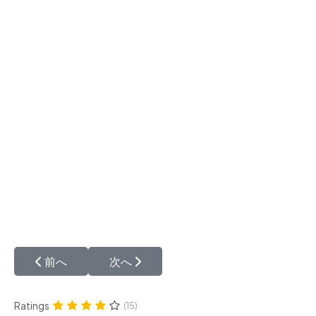
前の記事へ: ペルシャ絨毯の模様
次の記事へ: ペルシャ絨毯の価格につい
前へ
次へ
Ratings
(15)