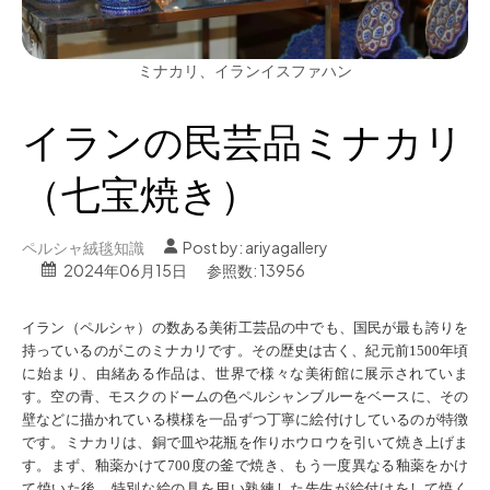
ミナカリ、イランイスファハン
イランの民芸品ミナカリ
（七宝焼き）
ペルシャ絨毯知識
Post by:
ariyagallery
2024年06月15日
参照数: 13956
イラン（ペルシャ）の数ある美術工芸品の中でも、国民が最も誇りを
持っているのがこのミナカリです。その歴史は古く、紀元前1500年頃
に始まり、由緒ある作品は、世界で様々な美術館に展示されていま
す。
空の青、モスクのドームの色ペルシャンブルーをベースに、その
壁などに描かれている模様を一品ずつ丁寧に絵付けしているのが特徴
です。
ミナカリは、銅で皿や花瓶を作りホウロウを引いて焼き上げま
す。まず、釉薬かけて700度の釜で焼き、もう一度異なる釉薬をかけ
て焼いた後、特別な絵の具を用い熟練した先生が絵付けをして焼く