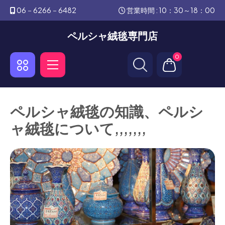
06－6266－6482
営業時間 : 10：30～18：00
ペルシャ絨毯専門店
0
ペルシャ絨毯の知識、ペルシ
ャ絨毯について,,,,,,,