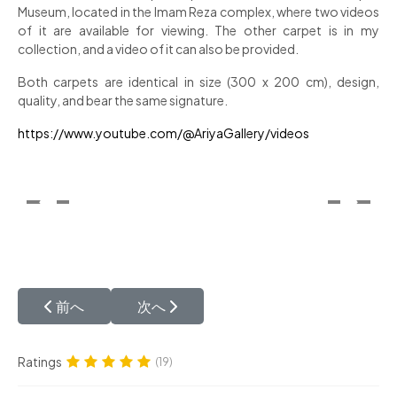
Museum, located in the Imam Reza complex, where two videos
of it are available for viewing. The other carpet is in my
collection, and a video of it can also be provided.
Both carpets are identical in size (300 x 200 cm), design,
quality, and bear the same signature.
https://www.youtube.com/@AriyaGallery/videos
前の記事へ: 少々訳あり商品について?
次の記事へ: ペルシャ絨毯の素材
前へ
次へ
Ratings
(19)