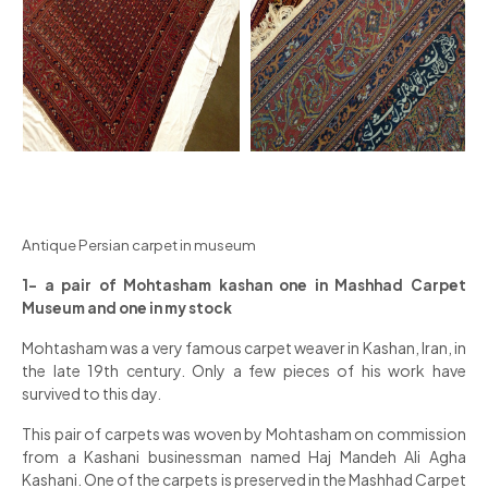
Antique Persian carpet in museum
1- a pair of Mohtasham kashan one in Mashhad Carpet
Museum and one in my stock
Mohtasham was a very famous carpet weaver in Kashan, Iran, in
the late 19th century. Only a few pieces of his work have
survived to this day.
This pair of carpets was woven by Mohtasham on commission
from a Kashani businessman named Haj Mandeh Ali Agha
Kashani. One of the carpets is preserved in the Mashhad Carpet