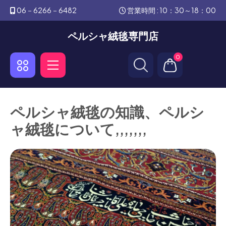
06－6266－6482
営業時間 : 10：30～18：00
ペルシャ絨毯専門店
0
ペルシャ絨毯の知識、ペルシ
ャ絨毯について,,,,,,,