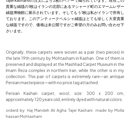
tajer kashani)の注文により2枚のペアーで織られています。現在この
貴重な絨毯の1枚はイランの北部にあるマシャード町のエマームレザー
絨毯博物館に展示されています。そしてもう1枚は私がイランで所有し
ております。このアンティークペルシャ絨毯はとても珍しく大変貴重
な絨毯ですので、価格は未公開ですがご希望の方のみお問い合わせ下
さいませ。
Originally, these carpets were woven as a pair (two pieces) in
the late 19th century by Mohtasham in Kashan. One of them is
preserved and displayed at the Mashhad Carpet Museum in the
Imam Reza complex in northern Iran, while the other is in my
collection. This pair of carpets is extremely rare—an antique
Persian masterpiece—with no price tag attached.
Persian Kashan carpet, wool, size: 300 x 200 cm,
approximately 120 years old, entirely dyed with natural colors.
orderd by: Haj Mandeh Ali Agha Tajer Kashani made by Molla
hassan
Mohtasham