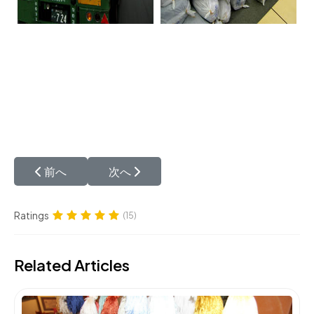
前の記事へ: イラン20thペルシャ絨毯展示会
次の記事へ: ペルシャ絨毯の模様
前へ
次へ
Ratings
(15)
Related Articles