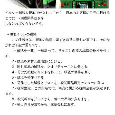
ペルシャ絨毯を現地で仕入れしてから、日本のお客様の手元に届ける
までに、2回税関手続きを
しなければならないです。
1－現地イランの税関
この手続きは、現地の法律に基ずき非常に難しい事です。そのな
がれは下記の通リです。
1－絨毯を一枚、一枚計って、サイズと面積の絨毯の番号を付け
る。
2－絨毯を素材と産地別に分ける。
3－同じ産地の絨毯を、クオリテイーごとに分ける。
4－分けた絨毯のリストを作って、絨毯の価格を書く
5－絨毯を荷作りする
6－荷作りした絨毯とリストを、税関商品鑑定センターに運ぶ
7－税関鑑定、この段階では、商品に掛かる税関金額が決定され
ます。
8－税関料金を払ってから、輸出の準備に入ります。
9－輸出許可が出てから、航空会社に渡す。