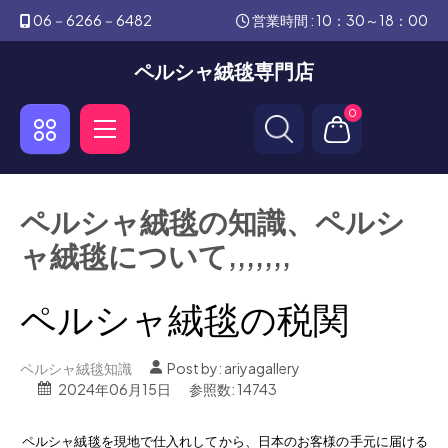
06－6266－6482
営業時間 : 10：30～18：00
ペルシャ絨毯専門店
0
ペルシャ絨毯の知識、ペルシ
ャ絨毯について,,,,,,,
ペルシャ絨毯の税関
ペルシャ絨毯知識
Post by:
ariyagallery
2024年06月15日
参照数: 14743
ペルシャ絨毯を現地で仕入れしてから、日本のお客様の手元に届ける