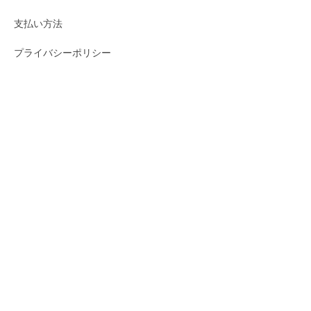
支払い方法
プライバシーポリシー
知識
ペルシャ絨毯とは？
ペルシャ絨毯のサイズ
クム産地について
ギャッベの産地
ショッピング
お買い物ガイド