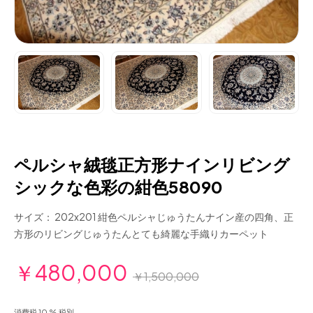
ペルシャ絨毯正方形ナインリビング
シックな色彩の紺色58090
サイズ： 202x201 紺色ペルシャじゅうたんナイン産の四角、正
方形のリビングじゅうたんとても綺麗な手織りカーペット
￥480,000
￥1,500,000
消費税 10 % 税別