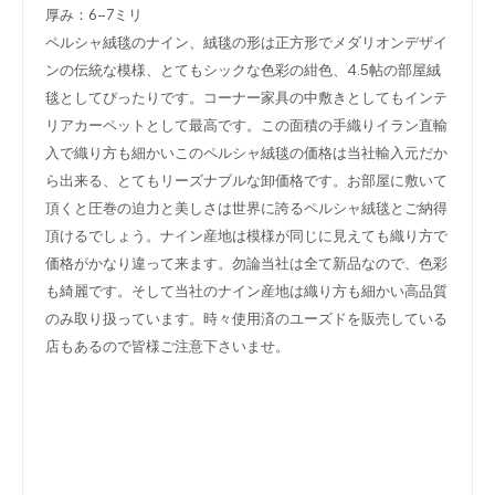
厚み：6-7ミリ
ペルシャ絨毯のナイン、絨毯の形は正方形でメダリオンデザイ
ンの伝統な模様、とてもシックな色彩の紺色、4.5帖の部屋絨
毯としてぴったりです。コーナー家具の中敷きとしてもインテ
リアカーペットとして最高です。この面積の手織りイラン直輸
入で織り方も細かいこのペルシャ絨毯の価格は当社輸入元だか
ら出来る、とてもリーズナブルな卸価格です。お部屋に敷いて
頂くと圧巻の迫力と美しさは世界に誇るペルシャ絨毯とご納得
頂けるでしょう。ナイン産地は模様が同じに見えても織り方で
価格がかなり違って来ます。勿論当社は全て新品なので、色彩
も綺麗です。そして当社のナイン産地は織り方も細かい高品質
のみ取り扱っています。時々使用済のユーズドを販売している
店もあるので皆様ご注意下さいませ。