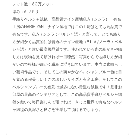
ノット数：80万ノット
厚み：6-7ミリ
手織りペルシャ絨毯 高品質ナイン産地6LA（シシラ） 有名
工房のHABIBIYAN ナイン産地ではこの工房はとても高品質で
有名です。6LA（シシラ：ペルシャ語）と言って、とても織り
方が細かく品質的には普通のナイン産地（9ＬＡ/ノーラ：ペル
シャ語）と違い最高級品質です。使われている糸の細かさや織
り方は現物を見て頂ければ一目瞭然！写真からでも織り方が細
かいので模様が細かく繊細に浮き出ています。本当に素晴らし
い芸術作品です。そしてこの爽やかなペルシャンブルー色は目
が覚める程美しい！この珍しいサイズと有名工房、そしてこの
ペルシャンブルーの色彩は滅多にない貴重な絨毯です！是非お
部屋の最高のインテリアとして、この高品質手織りペルシャ絨
毯を敷いて毎日楽しんで頂ければ、きっと世界で有名なペルシ
ャ絨毯の奥深さと良さを実感して頂けるでしょう。