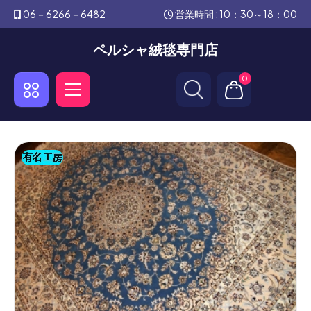
06－6266－6482
営業時間 : 10：30～18：00
ペルシャ絨毯専門店
0